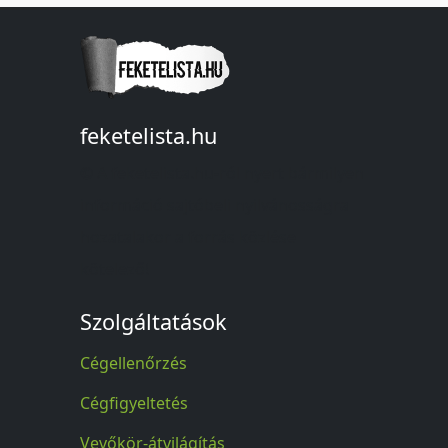
feketelista.hu
© A feketelista.hu-ról nyert bármilyen
információ sajtóbeli nyilvánosságra
hozatalakor a forrás közlése
kötelező!
Szolgáltatások
Cégellenőrzés
Cégfigyeltetés
Vevőkör-átvilágítás