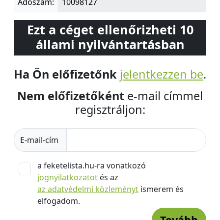
Adószám:
10098127
Ezt a céget ellenőrizheti 10
állami nyilvántartásban
Ha Ön előfizetőnk
jelentkezzen be
.
Nem előfizetőként
e-mail címmel
regisztráljon:
E-mail-cím
a feketelista.hu-ra vonatkozó
jognyilatkozatot
és az
az adatvédelmi közleményt
ismerem és
elfogadom.
Tovább