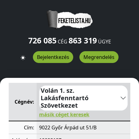
726 085
863 319
CÉG
ÜGYE
Bejelentkezés
Megrendelés
Volán 1. sz. Lakásfenntartó Szövetkezet
Árpád ut 51/B
G
Volán 1. sz.
Lakásfenntartó
Cégnév:
Szövetkezet
másik céget keresek
Cím:
9022 Győr Árpád ut 51/B