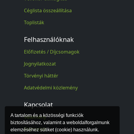
Céglista összeállítása
Toplisták
Felhasználóknak
Előfizetés / Díjcsomagok
Jognyilatkozat
Törvényi háttér
Adatvédelmi közlemény
Kapcsolat
A tartalom és a közösségi funkciók
Vélemény
biztosításához, valamint a weboldalforgalmunk
Kapcsolat
elemzéséhez sütiket (cookie) használunk.