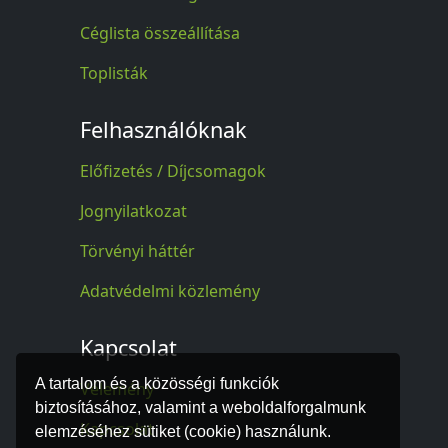
Céglista összeállítása
Toplisták
Felhasználóknak
Előfizetés / Díjcsomagok
Jognyilatkozat
Törvényi háttér
Adatvédelmi közlemény
Kapcsolat
A tartalom és a közösségi funkciók
Vélemény
biztosításához, valamint a weboldalforgalmunk
Kapcsolat
elemzéséhez sütiket (cookie) használunk.