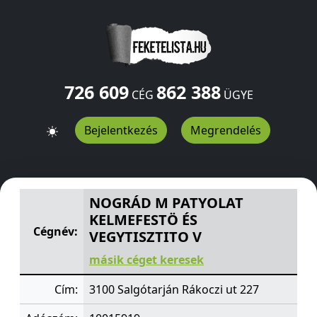
726 609
862 388
CÉG
ÜGYE
Bejelentkezés
Megrendelés
NOGRÁD M PATYOLAT KELMEFESTÖ ÉS VEGYTISZTITO V
NOGRÁD M PATYOLAT
KELMEFESTÖ ÉS
Cégnév:
VEGYTISZTITO V
másik céget keresek
Cím:
3100 Salgótarján Rákoczi ut 227