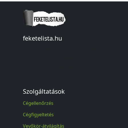
feketelista.hu
© A feketelista.hu-ról nyert bármilyen
információ sajtóbeli nyilvánosságra
hozatalakor a forrás közlése
kötelező!
Szolgáltatások
Cégellenőrzés
Cégfigyeltetés
Vevőkör-átvilágítás