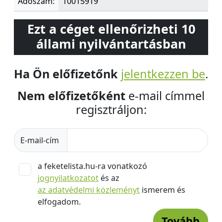
Adószám:
10015919
Ezt a céget ellenőrizheti 10
állami nyilvántartásban
Ha Ön előfizetőnk
jelentkezzen be
.
Nem előfizetőként
e-mail címmel
regisztráljon:
E-mail-cím
a feketelista.hu-ra vonatkozó
jognyilatkozatot
és az
az adatvédelmi közleményt
ismerem és
elfogadom.
Tovább