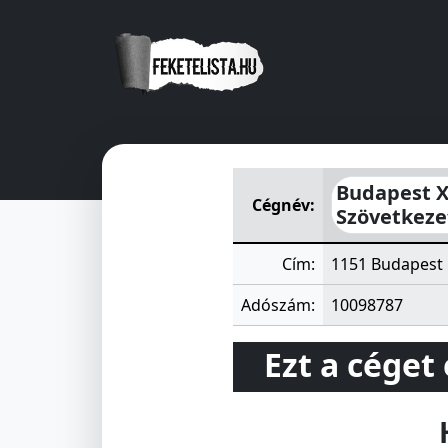
Budapest XV. kerületi Éneke
Budapest X
Cégnév:
Szövetkeze
Cím:
1151 Budapest 
Adószám:
10098787
Ezt a céget