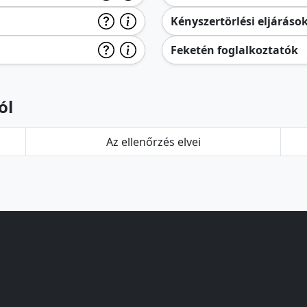
Kényszertörlési eljáráso
Feketén foglalkoztatók
ól
Az ellenőrzés elvei