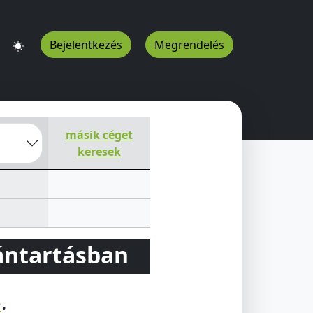
Bejelentkezés
Megrendelés
dapest
1151
HU
másik céget
keresek
vántartásban
e
.