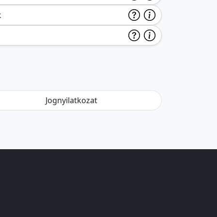
k
Jognyilatkozat