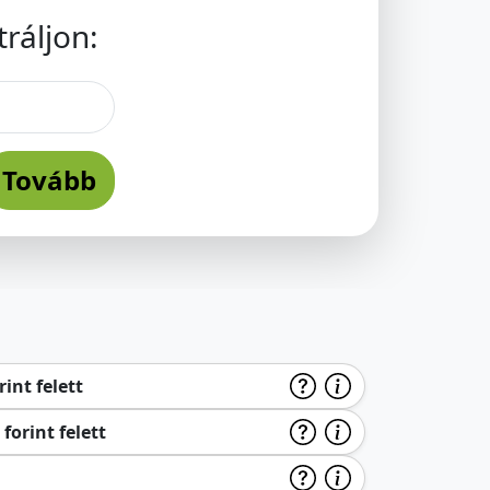
ráljon:
Tovább
int felett
forint felett