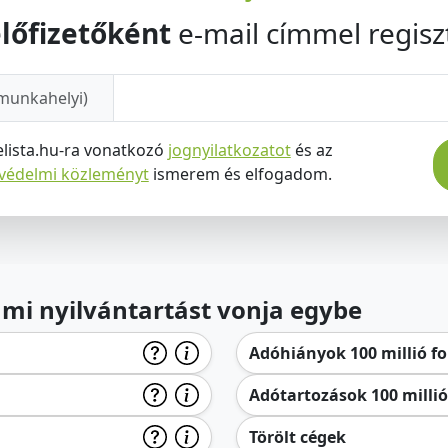
lőfizetőként
e-mail címmel regiszt
munkahelyi)
elista.hu-ra vonatkozó
jognyilatkozatot
és az
tvédelmi közleményt
ismerem és elfogadom.
lami nyilvántartást vonja egybe
Adóhiányok 100 millió for
Adótartozások 100 millió 
Törölt cégek