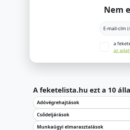
Nem e
E-mail-cím
(
a feket
az ada
A feketelista.hu ezt a 10 ál
Adóvégrehajtások
Csődeljárások
Munkaügyi elmarasztalások