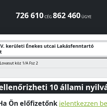
726 610
862 460
CÉG
ÜGYE
s utcai Lakásfenntartó Szövetkezet
Lovasut köz 1/A Fsz 2
Bu
V. kerületi Énekes utcai Lakásfenntartó
t
Lovasut köz 1/A Fsz 2
 ellenőrizheti 10 állami nyil
Ha Ön előfizetőnk
jelentkezzen b