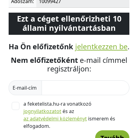
Adószám:
10099427
Ezt a céget ellenőrizheti 10
állami nyilvántartásban
Ha Ön előfizetőnk
jelentkezzen be
.
Nem előfizetőként
e-mail címmel
regisztráljon:
E-mail-cím
a feketelista.hu-ra vonatkozó
jognyilatkozatot
és az
az adatvédelmi közleményt
ismerem és
elfogadom.
Tovább