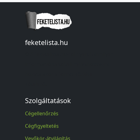
feketelista.hu
© A feketelista.hu-ról nyert bármilyen
információ sajtóbeli nyilvánosságra
hozatalakor a forrás közlése
kötelező!
Szolgáltatások
Cégellenőrzés
Cégfigyeltetés
Vevőkör-átvilágítás