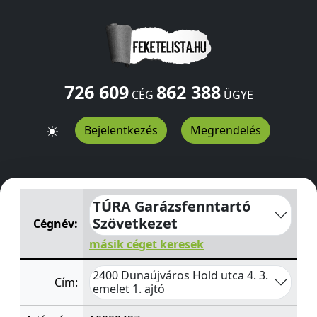
726 609
862 388
CÉG
ÜGYE
Bejelentkezés
Megrendelés
TÚRA Garázsfenntartó Szövetkezet
Hold utca 4. 3. emele
TÚRA Garázsfenntartó
Szövetkezet
Cégnév:
másik céget keresek
2400 Dunaújváros Hold utca 4. 3.
Cím:
emelet 1. ajtó