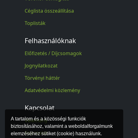
Céglista összeállítása
Toplisták
Felhasználóknak
Előfizetés / Díjcsomagok
Jognyilatkozat
Törvényi háttér
Adatvédelmi közlemény
Kapcsolat
A tartalom és a közösségi funkciók
Vélemény
biztosításához, valamint a weboldalforgalmunk
Kapcsolat
elemzéséhez sütiket (cookie) használunk.