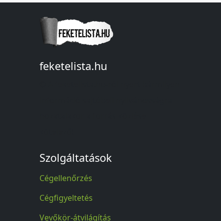
feketelista.hu
© A feketelista.hu-ról nyert bármilyen
információ sajtóbeli nyilvánosságra
hozatalakor a forrás közlése
kötelező!
Szolgáltatások
Cégellenőrzés
Cégfigyeltetés
Vevőkör-átvilágítás