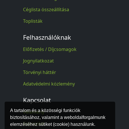
Céglista összeállítása
Toplisták
Felhasználóknak
Előfizetés / Díjcsomagok
Jognyilatkozat
Törvényi háttér
Adatvédelmi közlemény
Kapcsolat
A tartalom és a közösségi funkciók
Vélemény
biztosításához, valamint a weboldalforgalmunk
Kapcsolat
elemzéséhez sütiket (cookie) használunk.