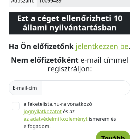
Adószám:
10099489
Ezt a céget ellenőrizheti 10
állami nyilvántartásban
Ha Ön előfizetőnk
jelentkezzen be
.
Nem előfizetőként
e-mail címmel
regisztráljon:
E-mail-cím
a feketelista.hu-ra vonatkozó
jognyilatkozatot
és az
az adatvédelmi közleményt
ismerem és
elfogadom.
Tovább