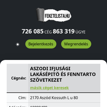
726 085
863 319
CÉG
ÜGYE
Bejelentkezés
Megrendelés
ASZODI IFJUSÁGI LAKÁSÉPITÖ ÉS FENNTARTO SZÖVETK
ASZODI IFJUSÁGI
LAKÁSÉPITÖ ÉS FENNTARTO
Cégnév:
SZÖVETKEZET
másik céget keresek
Cím:
2170 Aszód Kossuth L u 80