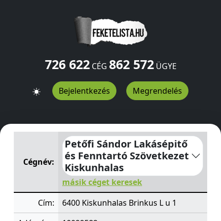
726 622
862 572
CÉG
ÜGYE
Bejelentkezés
Megrendelés
Petőfi Sándor Lakásépitő és Fenntartó Szövetkezet Kis
Petőfi Sándor Lakásépitő
és Fenntartó Szövetkezet
Cégnév:
Kiskunhalas
másik céget keresek
Cím:
6400 Kiskunhalas Brinkus L u 1