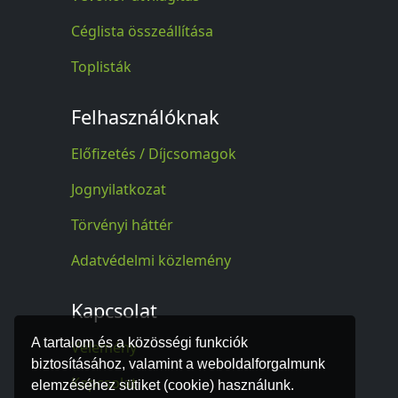
Céglista összeállítása
Toplisták
Felhasználóknak
Előfizetés / Díjcsomagok
Jognyilatkozat
Törvényi háttér
Adatvédelmi közlemény
Kapcsolat
A tartalom és a közösségi funkciók
Vélemény
biztosításához, valamint a weboldalforgalmunk
Kapcsolat
elemzéséhez sütiket (cookie) használunk.