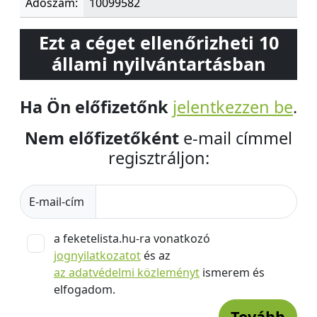
Adószám:
10099582
Ezt a céget ellenőrizheti 10
állami nyilvántartásban
Ha Ön előfizetőnk
jelentkezzen be
.
Nem előfizetőként
e-mail címmel
regisztráljon:
E-mail-cím
a feketelista.hu-ra vonatkozó
jognyilatkozatot
és az
az adatvédelmi közleményt
ismerem és
elfogadom.
Tovább