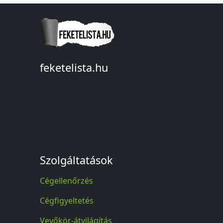
feketelista.hu
© A feketelista.hu-ról nyert bármilyen
információ sajtóbeli nyilvánosságra
hozatalakor a forrás közlése
kötelező!
Szolgáltatások
Cégellenőrzés
Cégfigyeltetés
Vevőkör-átvilágítás