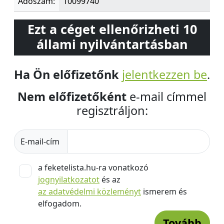
Adószám:
10099740
Ezt a céget ellenőrizheti 10
állami nyilvántartásban
Ha Ön előfizetőnk
jelentkezzen be
.
Nem előfizetőként
e-mail címmel
regisztráljon:
E-mail-cím
a feketelista.hu-ra vonatkozó
jognyilatkozatot
és az
az adatvédelmi közleményt
ismerem és
elfogadom.
Tovább