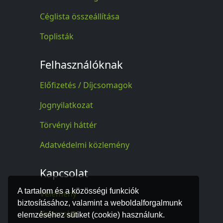
Céglista összeállítása
Toplisták
Felhasználóknak
Előfizetés / Díjcsomagok
Jognyilatkozat
Törvényi háttér
Adatvédelmi közlemény
Kapcsolat
A tartalom és a közösségi funkciók
Vélemény
biztosításához, valamint a weboldalforgalmunk
Kapcsolat
elemzéséhez sütiket (cookie) használunk.