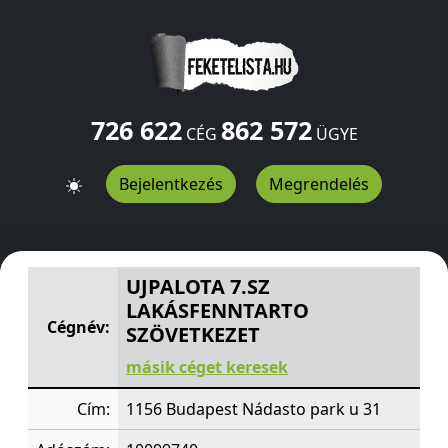
726 622
862 572
CÉG
ÜGYE
Bejelentkezés
Megrendelés
UJPALOTA 7.SZ LAKÁSFENNTARTO SZÖVETKEZET
Nádast
UJPALOTA 7.SZ
LAKÁSFENNTARTO
Cégnév:
SZÖVETKEZET
másik céget keresek
Cím:
1156 Budapest Nádasto park u 31