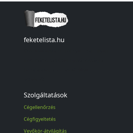
feketelista.hu
© A feketelista.hu-ról nyert bármilyen
információ sajtóbeli nyilvánosságra
hozatalakor a forrás közlése
kötelező!
Szolgáltatások
Cégellenőrzés
Cégfigyeltetés
Vevőkör-átvilágítás