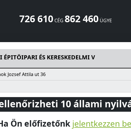
726 610
862 460
CÉG
ÜGYE
ESKEDELMI V
Jozsef Attila ut 36
Szolnok
5000
HU
I ÉPITÖIPARI ÉS KERESKEDELMI V
ok Jozsef Attila ut 36
 ellenőrizheti 10 állami nyil
Ha Ön előfizetőnk
jelentkezzen b