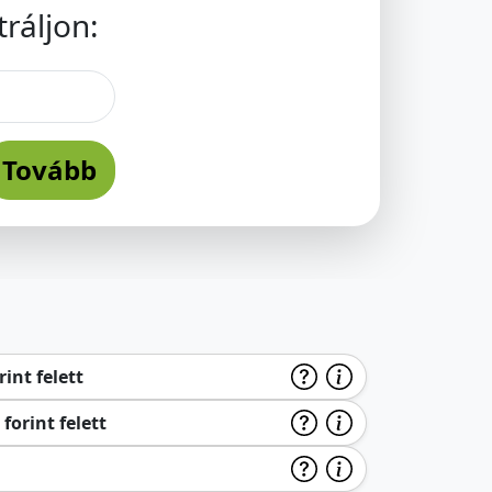
ráljon:
Tovább
int felett
forint felett