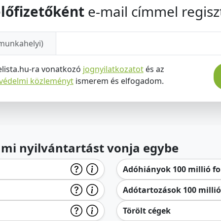
lőfizetőként
e-mail címmel regiszt
munkahelyi)
elista.hu-ra vonatkozó
jognyilatkozatot
és az
tvédelmi közleményt
ismerem és elfogadom.
lami nyilvántartást vonja egybe
Adóhiányok 100 millió for
Adótartozások 100 millió 
Törölt cégek