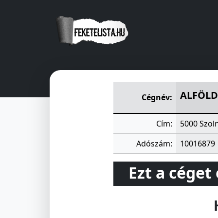
ALFÖLDI ÉPITÖIPARI ÉS KER
ALFÖLD
Cégnév:
Cím:
5000 Szoln
Adószám:
10016879
Ezt a céget