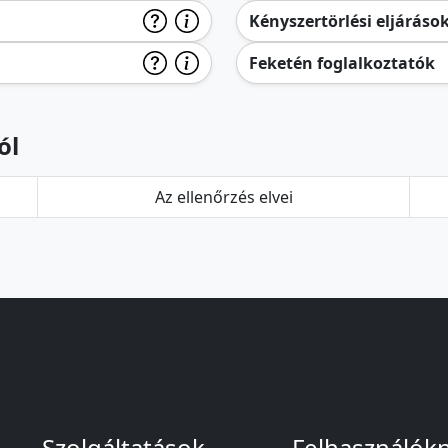
Kényszertörlési eljáráso
Feketén foglalkoztatók
ól
Az ellenőrzés elvei
Szolgáltatások
Felhasználók