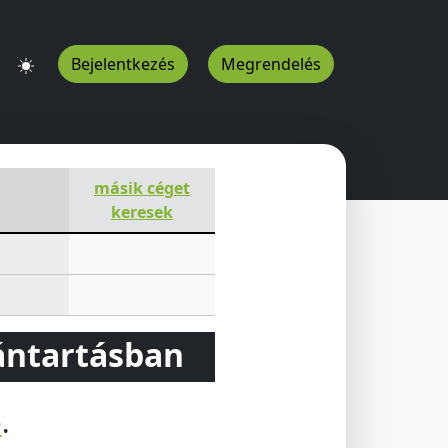
Bejelentkezés
Megrendelés
másik céget
keresek
vántartásban
e
.