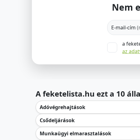
Nem e
E-mail-cím
(
a feket
az ada
A feketelista.hu ezt a 10 ál
Adóvégrehajtások
Csődeljárások
Munkaügyi elmarasztalások