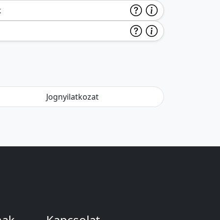
k
Jognyilatkozat
nak
Kapcsolat