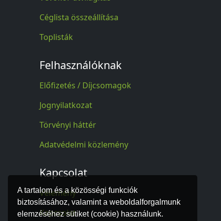
Céglista összeállítása
Toplisták
Felhasználóknak
Előfizetés / Díjcsomagok
Jognyilatkozat
Törvényi háttér
Adatvédelmi közlemény
Kapcsolat
A tartalom és a közösségi funkciók
Vélemény
biztosításához, valamint a weboldalforgalmunk
Kapcsolat
elemzéséhez sütiket (cookie) használunk.