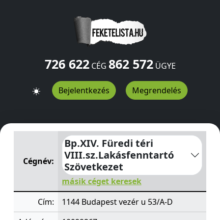
726 622
862 572
CÉG
ÜGYE
Bejelentkezés
Megrendelés
Bp.XIV. Füredi téri VIII.sz.Lakásfenntartó Szövetkezet
ve
Bp.XIV. Füredi téri
VIII.sz.Lakásfenntartó
Cégnév:
Szövetkezet
másik céget keresek
Cím:
1144 Budapest vezér u 53/A-D