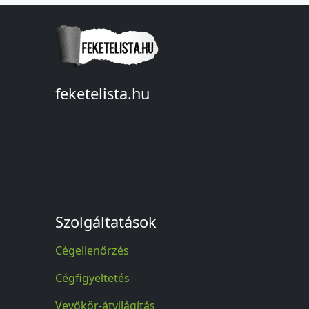
feketelista.hu
© A feketelista.hu-ról nyert bármilyen
információ sajtóbeli nyilvánosságra
hozatalakor a forrás közlése
kötelező!
Szolgáltatások
Cégellenőrzés
Cégfigyeltetés
Vevőkör-átvilágítás