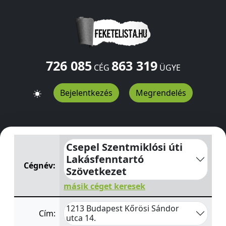
726 085
863 319
CÉG
ÜGYE
Bejelentkezés
Megrendelés
Csepel Szentmiklósi úti Lakásfenntartó Szövetkezet
Kőr
Csepel Szentmiklósi úti
Lakásfenntartó
Cégnév:
Szövetkezet
másik céget keresek
1213 Budapest Kőrösi Sándor
Cím:
utca 14.