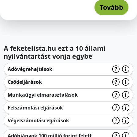
Tovább
A feketelista.hu ezt a 10 állami
nyilvántartást vonja egybe
Adóvégrehajtások
Csődeljárások
Munkaügyi elmarasztalások
Felszámolási eljárások
Végelszámolási eljárások
Adóhiányok 100 millió forint felett