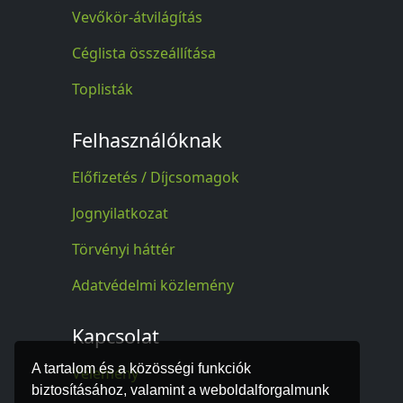
Vevőkör-átvilágítás
Céglista összeállítása
Toplisták
Felhasználóknak
Előfizetés / Díjcsomagok
Jognyilatkozat
Törvényi háttér
Adatvédelmi közlemény
Kapcsolat
A tartalom és a közösségi funkciók
Vélemény
biztosításához, valamint a weboldalforgalmunk