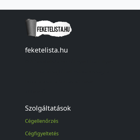
feketelista.hu
© A feketelista.hu-ról nyert bármilyen
információ sajtóbeli nyilvánosságra
hozatalakor a forrás közlése
kötelező!
Szolgáltatások
Cégellenőrzés
Cégfigyeltetés