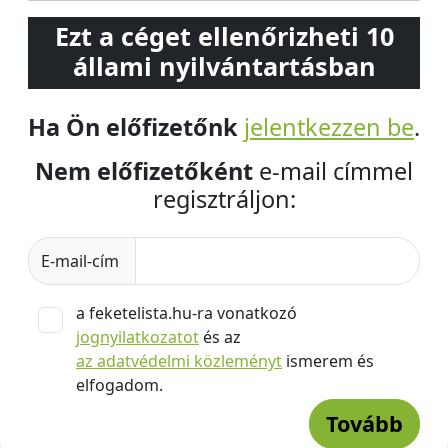
Ezt a céget ellenőrizheti 10
állami nyilvántartásban
Ha Ön előfizetőnk
jelentkezzen be
.
Nem előfizetőként
e-mail címmel
regisztráljon:
E-mail-cím
a feketelista.hu-ra vonatkozó
jognyilatkozatot
és az
az adatvédelmi közleményt
ismerem és
elfogadom.
Tovább