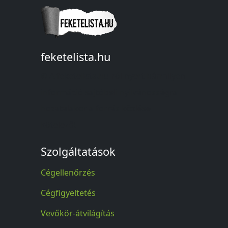
feketelista.hu
© A feketelista.hu-ról nyert bármilyen
információ sajtóbeli nyilvánosságra
hozatalakor a forrás közlése
kötelező!
Szolgáltatások
Cégellenőrzés
Cégfigyeltetés
Vevőkör-átvilágítás