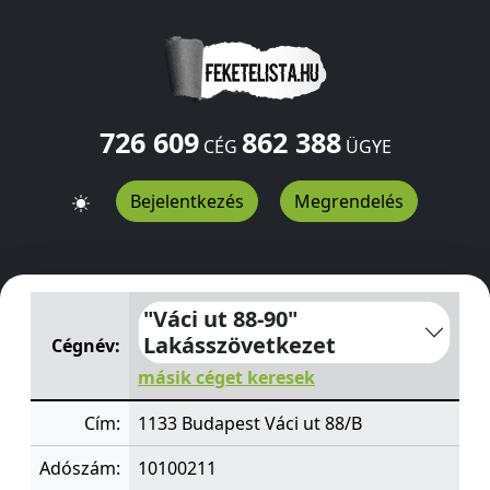
726 609
862 388
CÉG
ÜGYE
Bejelentkezés
Megrendelés
"Váci ut 88-90" Lakásszövetkezet
Váci ut 88/B
Budapest
"Váci ut 88-90"
Lakásszövetkezet
Cégnév:
másik céget keresek
Cím:
1133 Budapest Váci ut 88/B
Adószám:
10100211