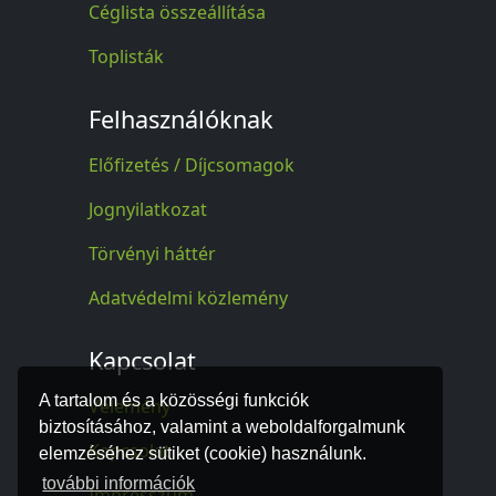
Céglista összeállítása
Toplisták
Felhasználóknak
Előfizetés / Díjcsomagok
Jognyilatkozat
Törvényi háttér
Adatvédelmi közlemény
Kapcsolat
A tartalom és a közösségi funkciók
Vélemény
biztosításához, valamint a weboldalforgalmunk
Kapcsolat
elemzéséhez sütiket (cookie) használunk.
további információk
Impresszum