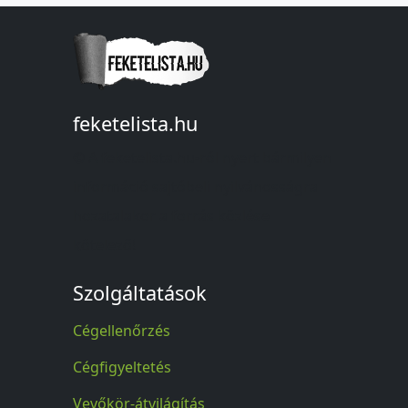
feketelista.hu
© A feketelista.hu-ról nyert bármilyen
információ sajtóbeli nyilvánosságra
hozatalakor a forrás közlése
kötelező!
Szolgáltatások
Cégellenőrzés
Cégfigyeltetés
Vevőkör-átvilágítás