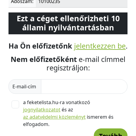
Adószám:
10100235
Ezt a céget ellenőrizheti 10
állami nyilvántartásban
Ha Ön előfizetőnk
jelentkezzen be
.
Nem előfizetőként
e-mail címmel
regisztráljon:
E-mail-cím
a feketelista.hu-ra vonatkozó
jognyilatkozatot
és az
az adatvédelmi közleményt
ismerem és
elfogadom.
Tovább