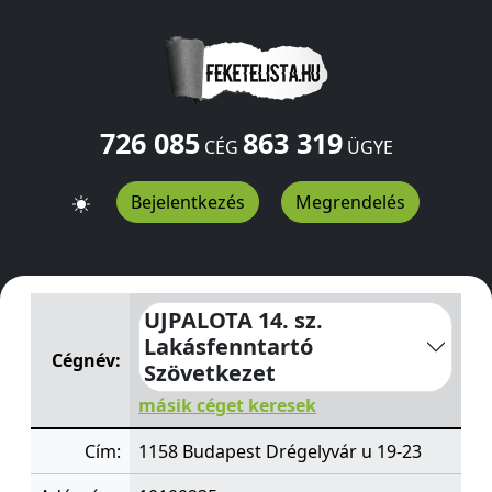
726 085
863 319
CÉG
ÜGYE
Bejelentkezés
Megrendelés
UJPALOTA 14. sz. Lakásfenntartó Szövetkezet
Drégelyvá
UJPALOTA 14. sz.
Lakásfenntartó
Cégnév:
Szövetkezet
másik céget keresek
Cím:
1158 Budapest Drégelyvár u 19-23