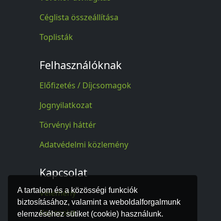
Céglista összeállítása
Toplisták
Felhasználóknak
Előfizetés / Díjcsomagok
Jognyilatkozat
Törvényi háttér
Adatvédelmi közlemény
Kapcsolat
A tartalom és a közösségi funkciók
Vélemény
biztosításához, valamint a weboldalforgalmunk
Kapcsolat
elemzéséhez sütiket (cookie) használunk.