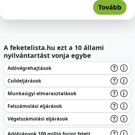
Tovább
A feketelista.hu ezt a 10 állami
nyilvántartást vonja egybe
Adóvégrehajtások
Csődeljárások
Munkaügyi elmarasztalások
Felszámolási eljárások
Végelszámolási eljárások
Adóhiányok 100 millió forint felett