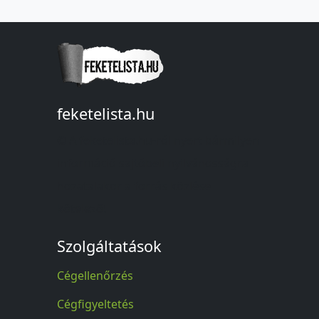
feketelista.hu
© A feketelista.hu-ról nyert bármilyen
információ sajtóbeli nyilvánosságra
hozatalakor a forrás közlése
kötelező!
Szolgáltatások
Cégellenőrzés
Cégfigyeltetés