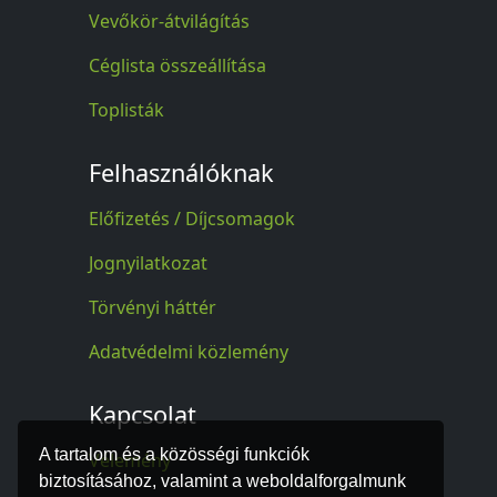
Vevőkör-átvilágítás
Céglista összeállítása
Toplisták
Felhasználóknak
Előfizetés / Díjcsomagok
Jognyilatkozat
Törvényi háttér
Adatvédelmi közlemény
Kapcsolat
A tartalom és a közösségi funkciók
Vélemény
biztosításához, valamint a weboldalforgalmunk