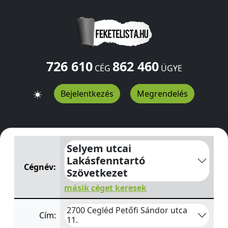
726 610
862 460
CÉG
ÜGYE
Bejelentkezés
Megrendelés
Selyem utcai Lakásfenntartó Szövetkezet
Petőfi Sándor 
Selyem utcai
Lakásfenntartó
Cégnév:
Szövetkezet
másik céget keresek
2700 Cegléd Petőfi Sándor utca
Cím:
11.