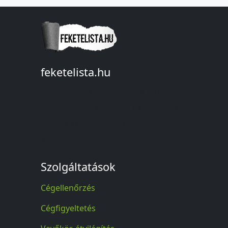
feketelista.hu
© A feketelista.hu-ról nyert bármilyen
információ sajtóbeli nyilvánosságra
hozatalakor a forrás közlése
kötelező!
Szolgáltatások
Cégellenőrzés
Cégfigyeltetés