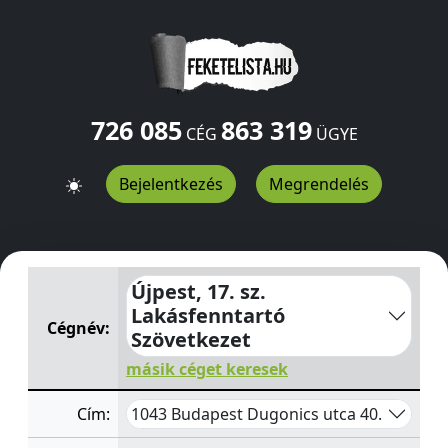
726 085
863 319
CÉG
ÜGYE
Bejelentkezés
Megrendelés
Újpest, 17. sz. Lakásfenntartó Szövetkezet
Dugonics utc
Újpest, 17. sz.
Lakásfenntartó
Cégnév:
Szövetkezet
másik céget keresek
1043 Budapest Dugonics utca 40.
Cím: