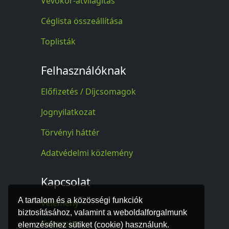
Vevőkör-átvilágítás
Céglista összeállítása
Toplisták
Felhasználóknak
Előfizetés / Díjcsomagok
Jognyilatkozat
Törvényi háttér
Adatvédelmi közlemény
Kapcsolat
A tartalom és a közösségi funkciók
Vélemény
biztosításához, valamint a weboldalforgalmunk
Kapcsolat
elemzéséhez sütiket (cookie) használunk.