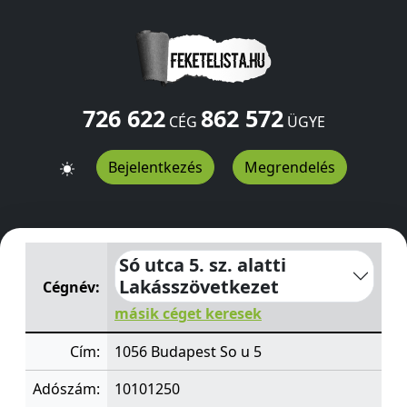
726 622
862 572
CÉG
ÜGYE
Bejelentkezés
Megrendelés
Só utca 5. sz. alatti Lakásszövetkezet
So u 5
Budapest
1
Só utca 5. sz. alatti
Lakásszövetkezet
Cégnév:
másik céget keresek
Cím:
1056 Budapest So u 5
Adószám:
10101250