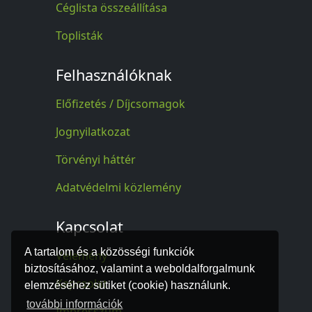
Céglista összeállítása
Toplisták
Felhasználóknak
Előfizetés / Díjcsomagok
Jognyilatkozat
Törvényi háttér
Adatvédelmi közlemény
Kapcsolat
A tartalom és a közösségi funkciók
Vélemény
biztosításához, valamint a weboldalforgalmunk
Kapcsolat
elemzéséhez sütiket (cookie) használunk.
további információk
Impresszum