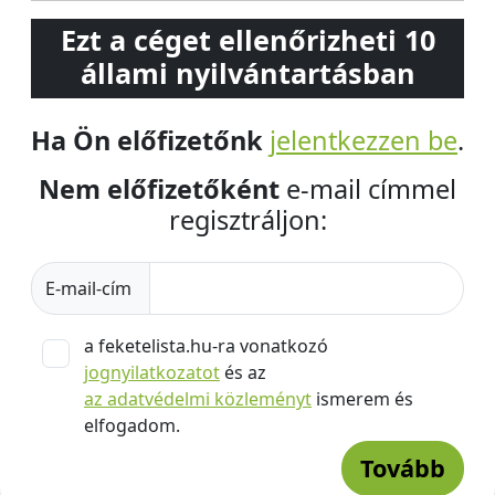
Ezt a céget ellenőrizheti 10
állami nyilvántartásban
Ha Ön előfizetőnk
jelentkezzen be
.
Nem előfizetőként
e-mail címmel
regisztráljon:
E-mail-cím
a feketelista.hu-ra vonatkozó
jognyilatkozatot
és az
az adatvédelmi közleményt
ismerem és
elfogadom.
Tovább