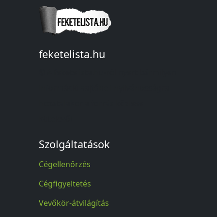
feketelista.hu
© A feketelista.hu-ról nyert bármilyen
információ sajtóbeli nyilvánosságra
hozatalakor a forrás közlése
kötelező!
Szolgáltatások
Cégellenőrzés
Cégfigyeltetés
Vevőkör-átvilágítás