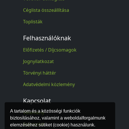
Céglista összeállítása
Toplisták
Felhasználóknak
Előfizetés / Díjcsomagok
Jognyilatkozat
Törvényi háttér
Adatvédelmi közlemény
Kapcsolat
A tartalom és a közösségi funkciók
Vélemény
biztosításához, valamint a weboldalforgalmunk
Kapcsolat
elemzéséhez sütiket (cookie) használunk.