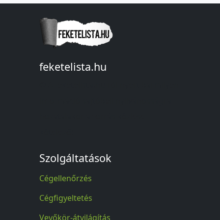
feketelista.hu
© A feketelista.hu-ról nyert bármilyen
információ sajtóbeli nyilvánosságra
hozatalakor a forrás közlése
kötelező!
Szolgáltatások
Cégellenőrzés
Cégfigyeltetés
Vevőkör-átvilágítás