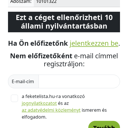
Adószám:
10101322
Ezt a céget ellenőrizheti 10
állami nyilvántartásban
Ha Ön előfizetőnk
jelentkezzen be
.
Nem előfizetőként
e-mail címmel
regisztráljon:
E-mail-cím
a feketelista.hu-ra vonatkozó
jognyilatkozatot
és az
az adatvédelmi közleményt
ismerem és
elfogadom.
Tovább