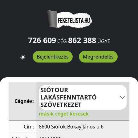
726 609
862 388
CÉG
ÜGYE
Bejelentkezés
Megrendelés
SIÓTOUR LAKÁSFENNTARTÓ SZÖVETKEZET
Bokay János 
SIÓTOUR
LAKÁSFENNTARTÓ
Cégnév:
SZÖVETKEZET
másik céget keresek
Cím:
8600 Siófok Bokay János u 6