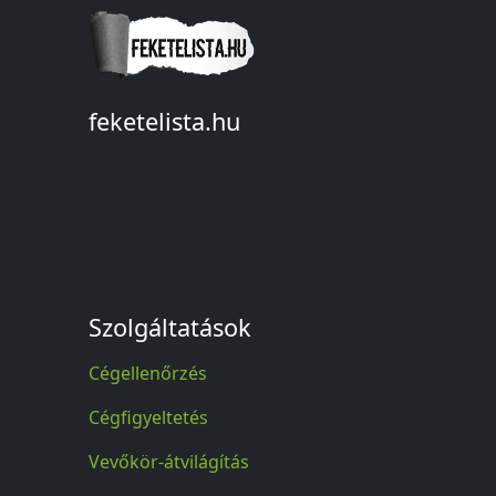
feketelista.hu
© A feketelista.hu-ról nyert bármilyen
információ sajtóbeli nyilvánosságra
hozatalakor a forrás közlése
kötelező!
Szolgáltatások
Cégellenőrzés
Cégfigyeltetés
Vevőkör-átvilágítás