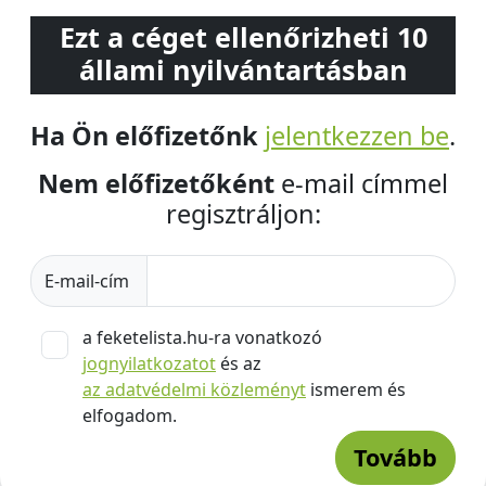
Ezt a céget ellenőrizheti 10
állami nyilvántartásban
Ha Ön előfizetőnk
jelentkezzen be
.
Nem előfizetőként
e-mail címmel
regisztráljon:
E-mail-cím
a feketelista.hu-ra vonatkozó
jognyilatkozatot
és az
az adatvédelmi közleményt
ismerem és
elfogadom.
Tovább