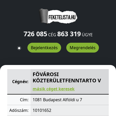
726 085
863 319
CÉG
ÜGYE
Bejelentkezés
Megrendelés
FÖVÁROSI KÖZTERÜLETFENNTARTO V
Alföldi u 7
Budape
FÖVÁROSI
KÖZTERÜLETFENNTARTO V
Cégnév:
másik céget keresek
Cím:
1081 Budapest Alföldi u 7
Adószám:
10101652