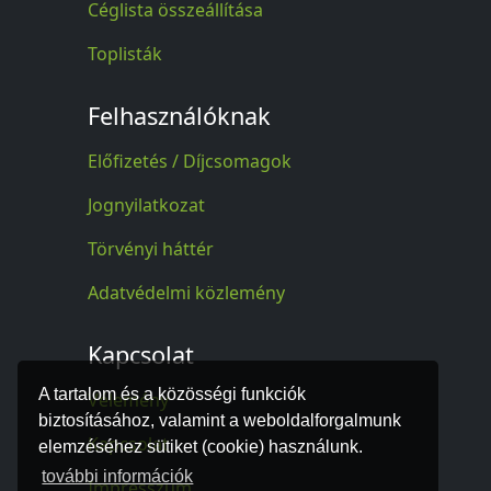
Céglista összeállítása
Toplisták
Felhasználóknak
Előfizetés / Díjcsomagok
Jognyilatkozat
Törvényi háttér
Adatvédelmi közlemény
Kapcsolat
A tartalom és a közösségi funkciók
Vélemény
biztosításához, valamint a weboldalforgalmunk
Kapcsolat
elemzéséhez sütiket (cookie) használunk.
további információk
Impresszum