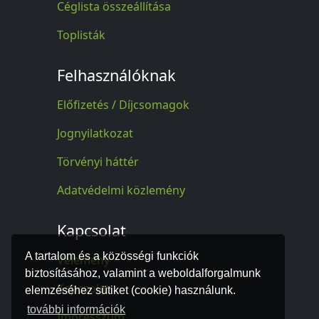
Céglista összeállítása
Toplisták
Felhasználóknak
Előfizetés / Díjcsomagok
Jognyilatkozat
Törvényi háttér
Adatvédelmi közlemény
Kapcsolat
A tartalom és a közösségi funkciók
Vélemény
biztosításához, valamint a weboldalforgalmunk
Kapcsolat
elemzéséhez sütiket (cookie) használunk.
további információk
Impresszum