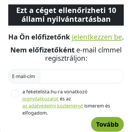
Ezt a céget ellenőrizheti 10
állami nyilvántartásban
Ha Ön előfizetőnk
jelentkezzen be
.
Nem előfizetőként
e-mail címmel
regisztráljon:
E-mail-cím
a feketelista.hu-ra vonatkozó
jognyilatkozatot
és az
az adatvédelmi közleményt
ismerem és
elfogadom.
Tovább