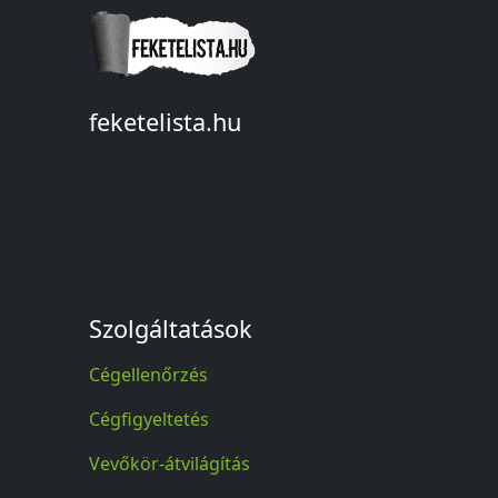
feketelista.hu
© A feketelista.hu-ról nyert bármilyen
információ sajtóbeli nyilvánosságra
hozatalakor a forrás közlése
kötelező!
Szolgáltatások
Cégellenőrzés
Cégfigyeltetés
Vevőkör-átvilágítás