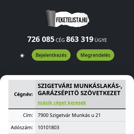
726 085
863 319
CÉG
ÜGYE
Bejelentkezés
Megrendelés
SZIGETVÁRI MUNKÁSLAKÁS-, GARÁZSÉPITÖ SZÖVETKEZ
SZIGETVÁRI MUNKÁSLAKÁS-,
GARÁZSÉPITÖ SZÖVETKEZET
Cégnév:
másik céget keresek
Cím:
7900 Szigetvár Munkás u 21
Adószám:
10101803