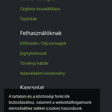
Céglista összeállítása
Toplisták
Felhasználóknak
Előfizetés / Díjcsomagok
Jognyilatkozat
Törvényi háttér
Adatvédelmi közlemény
Kapcsolat
A tartalom és a közösségi funkciók
Vélemény
biztosításához, valamint a weboldalforgalmunk
Kapcsolat
elemzéséhez sütiket (cookie) használunk.