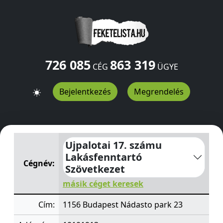
726 085
863 319
CÉG
ÜGYE
Bejelentkezés
Megrendelés
Ujpalotai 17. számu Lakásfenntartó Szövetkezet
Nádast
Ujpalotai 17. számu
Lakásfenntartó
Cégnév:
Szövetkezet
másik céget keresek
Cím:
1156 Budapest Nádasto park 23