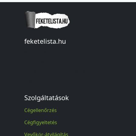
feketelista.hu
© A feketelista.hu-ról nyert bármilyen
információ sajtóbeli nyilvánosságra
hozatalakor a forrás közlése
kötelező!
Szolgáltatások
Cégellenőrzés
Cégfigyeltetés
Vevőkör-átvilágítás