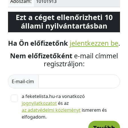
Adószám:
10101913
Ezt a céget ellenőrizheti 10
állami nyilvántartásban
Ha Ön előfizetőnk
jelentkezzen be
.
Nem előfizetőként
e-mail címmel
regisztráljon:
E-mail-cím
a feketelista.hu-ra vonatkozó
jognyilatkozatot
és az
az adatvédelmi közleményt
ismerem és
elfogadom.
Tovább