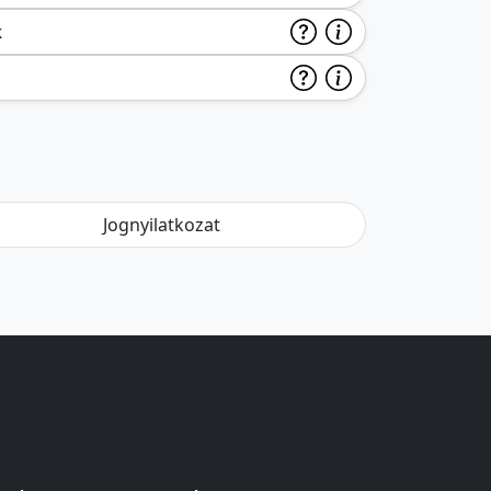
k
Jognyilatkozat