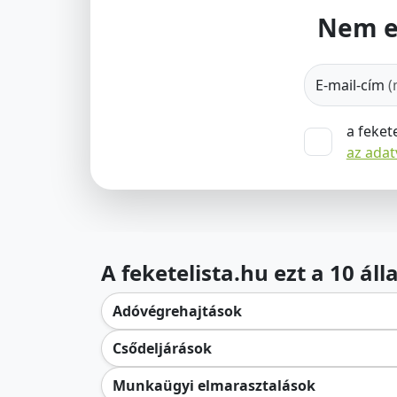
Nem e
E-mail-cím
(
a feket
az ada
A feketelista.hu ezt a 10 ál
Adóvégrehajtások
Csődeljárások
Munkaügyi elmarasztalások