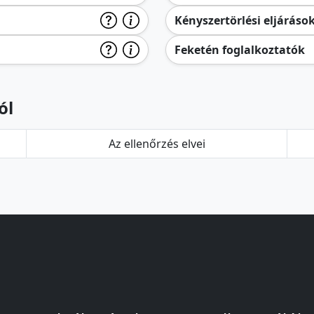
Kényszertörlési eljáráso
Feketén foglalkoztatók
ól
Az ellenőrzés elvei