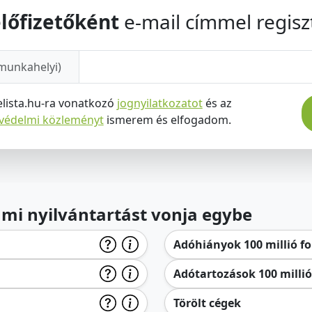
lőfizetőként
e-mail címmel regiszt
munkahelyi)
elista.hu-ra vonatkozó
jognyilatkozatot
és az
tvédelmi közleményt
ismerem és elfogadom.
lami nyilvántartást vonja egybe
Adóhiányok 100 millió for
Adótartozások 100 millió 
Törölt cégek