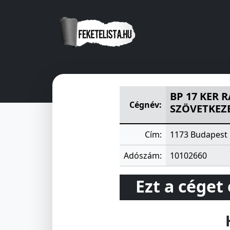
BP 17 KER RÁKOSKERESZTUR
BP 17 KER 
Cégnév:
SZÖVETKEZ
Cím:
1173 Budapest 
Adószám:
10102660
Ezt a céget