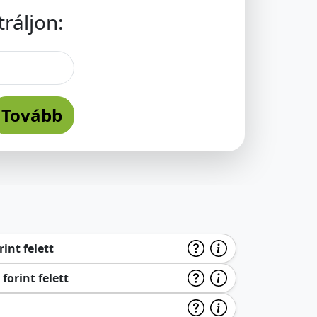
ráljon:
Tovább
int felett
forint felett