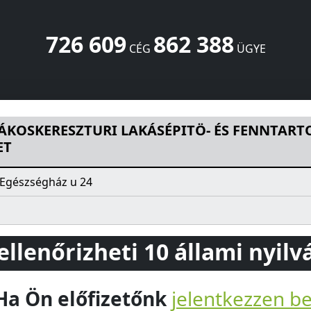
726 609
862 388
CÉG
ÜGYE
I LAKÁSÉPITÖ- ÉS FENNTARTO SZÖVETKEZET
Egészségház u
RÁKOSKERESZTURI LAKÁSÉPITÖ- ÉS FENNTART
ET
Egészségház u 24
 ellenőrizheti 10 állami nyil
Ha Ön előfizetőnk
jelentkezzen b