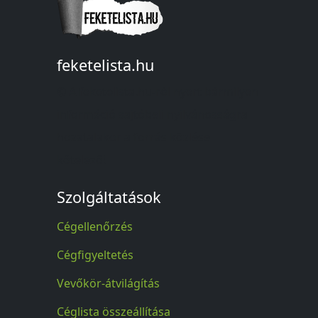
feketelista.hu
© A feketelista.hu-ról nyert bármilyen
információ sajtóbeli nyilvánosságra
hozatalakor a forrás közlése
kötelező!
Szolgáltatások
Cégellenőrzés
Cégfigyeltetés
Vevőkör-átvilágítás
Céglista összeállítása