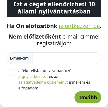
Ezt a céget ellenőrizheti 10
állami nyilvántartásban
Ha Ön előfizetőnk
jelentkezzen be
.
Nem előfizetőként
e-mail címmel
regisztráljon:
E-mail-cím
a feketelista.hu-ra vonatkozó
jognyilatkozatot
és az
az adatvédelmi közleményt
ismerem és
elfogadom.
Tovább