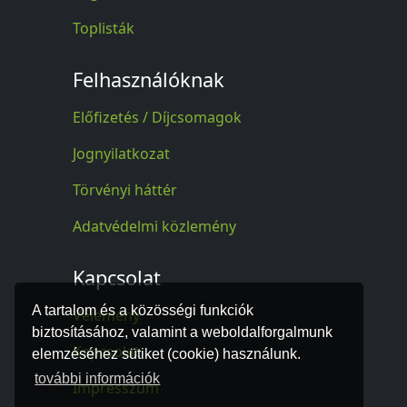
Toplisták
Felhasználóknak
Előfizetés / Díjcsomagok
Jognyilatkozat
Törvényi háttér
Adatvédelmi közlemény
Kapcsolat
A tartalom és a közösségi funkciók
Vélemény
biztosításához, valamint a weboldalforgalmunk
Kapcsolat
elemzéséhez sütiket (cookie) használunk.
további információk
Impresszum