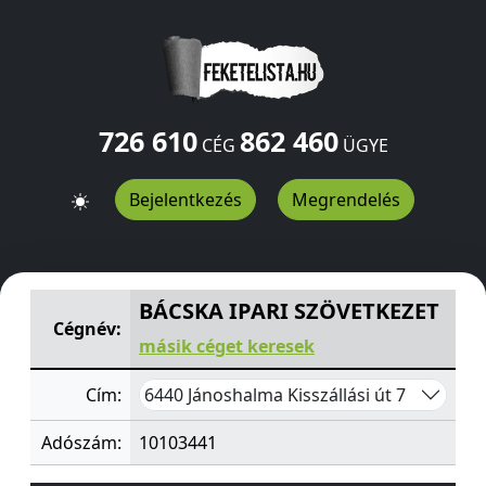
726 610
862 460
CÉG
ÜGYE
Bejelentkezés
Megrendelés
BÁCSKA IPARI SZÖVETKEZET
Kisszállási út 7
Jánoshalma
BÁCSKA IPARI SZÖVETKEZET
Cégnév:
másik céget keresek
6440 Jánoshalma Kisszállási út 7
Cím:
Adószám:
10103441