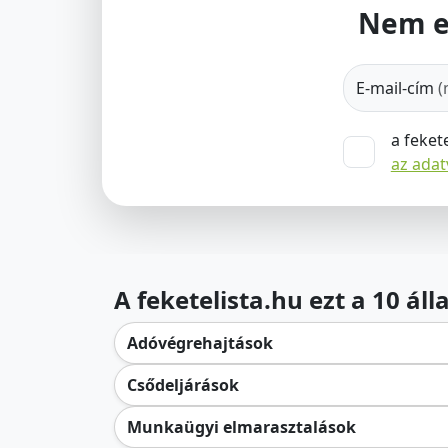
Nem e
E-mail-cím
(
a feket
az ada
A feketelista.hu ezt a 10 ál
Adóvégrehajtások
Csődeljárások
Munkaügyi elmarasztalások