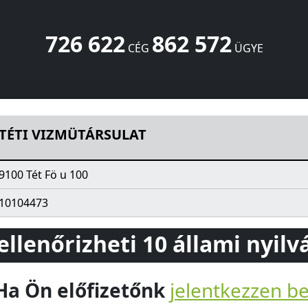
726 622
862 572
CÉG
ÜGYE
00
Tét
9100
HU
TÉTI VIZMÜTÁRSULAT
9100 Tét Fö u 100
10104473
 ellenőrizheti 10 állami nyil
Ha Ön előfizetőnk
jelentkezzen b