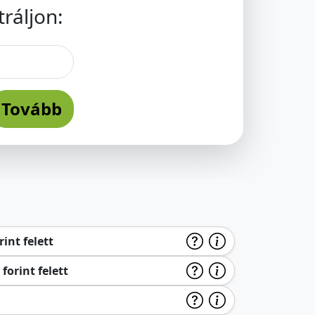
ráljon:
Tovább
int felett
forint felett