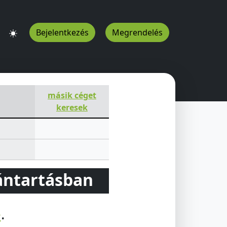
Bejelentkezés
Megrendelés
másik céget
keresek
vántartásban
e
.