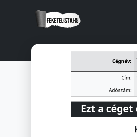
TÉTI VIZMÜTÁRSULAT
Fö u 1
Cégnév:
Cím:
Adószám:
Ezt a céget