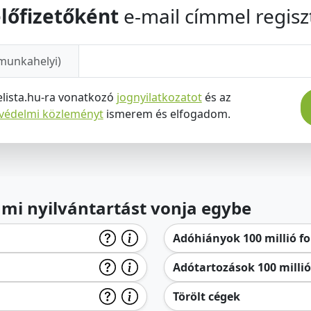
lőfizetőként
e-mail címmel regiszt
munkahelyi)
elista.hu-ra vonatkozó
jognyilatkozatot
és az
tvédelmi közleményt
ismerem és elfogadom.
lami nyilvántartást vonja egybe
Adóhiányok 100 millió for
Adótartozások 100 millió 
Törölt cégek