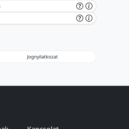
k
Jognyilatkozat
nak
Kapcsolat