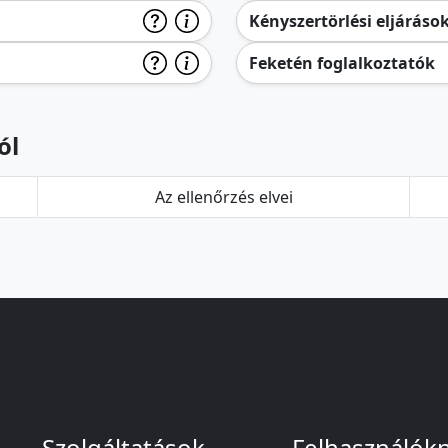
Kényszertörlési eljáráso
Feketén foglalkoztatók
ól
Az ellenőrzés elvei
Szolgáltatások
Felhasználók