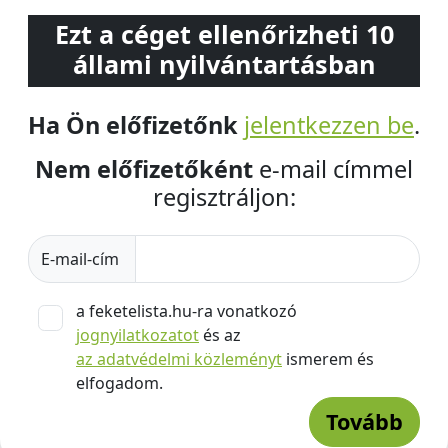
Ezt a céget ellenőrizheti 10
állami nyilvántartásban
Ha Ön előfizetőnk
jelentkezzen be
.
Nem előfizetőként
e-mail címmel
regisztráljon:
E-mail-cím
a feketelista.hu-ra vonatkozó
jognyilatkozatot
és az
az adatvédelmi közleményt
ismerem és
elfogadom.
Tovább