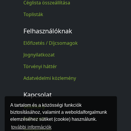
Céglista összeállítása
Toplisták
Felhasználóknak
Előfizetés / Díjcsomagok
Jognyilatkozat
Törvényi háttér
Adatvédelmi közlemény
Kapcsolat
A tartalom és a közösségi funkciók
Vélemény
biztosításához, valamint a weboldalforgalmunk
Kapcsolat
elemzéséhez sütiket (cookie) használunk.
további információk
Impresszum