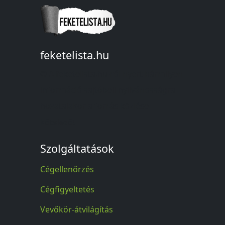
feketelista.hu
© A feketelista.hu-ról nyert bármilyen
információ sajtóbeli nyilvánosságra
hozatalakor a forrás közlése
kötelező!
Szolgáltatások
Cégellenőrzés
Cégfigyeltetés
Vevőkör-átvilágítás