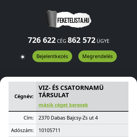
726 622
862 572
CÉG
ÜGYE
Bejelentkezés
Megrendelés
VIZ- ÉS CSATORNAMÜ TÁRSULAT
Bajcsy-Zs ut 4
Dabas
2
VIZ- ÉS CSATORNAMÜ
TÁRSULAT
Cégnév:
másik céget keresek
Cím:
2370 Dabas Bajcsy-Zs ut 4
Adószám:
10105711