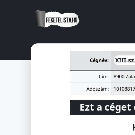
XIII.sz.Lakásfenntartó Szöve
XIII.s
Cégnév:
Cím:
8900 Zala
Adószám:
1010881
Ezt a céget