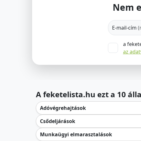
Nem e
E-mail-cím
(
a feket
az ada
A feketelista.hu ezt a 10 ál
Adóvégrehajtások
Csődeljárások
Munkaügyi elmarasztalások