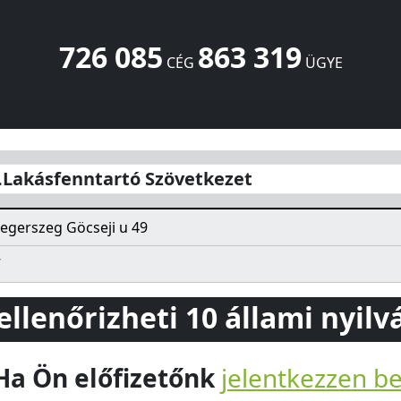
726 085
863 319
CÉG
ÜGYE
tkezet
Göcseji u 49
Zalaegerszeg
8900
HU
z.Lakásfenntartó Szövetkezet
egerszeg Göcseji u 49
7
 ellenőrizheti 10 állami nyil
Ha Ön előfizetőnk
jelentkezzen b