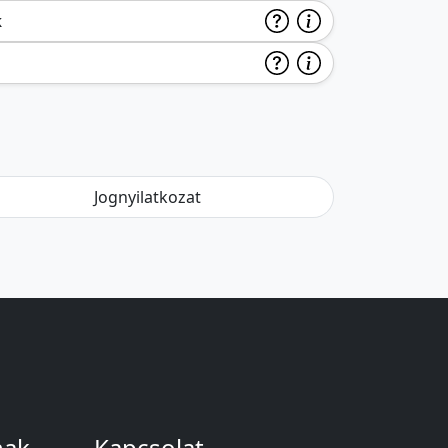
k
Jognyilatkozat
nak
Kapcsolat