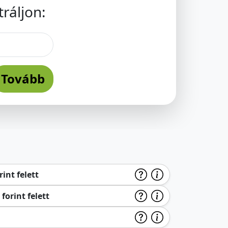
ráljon:
Tovább
int felett
forint felett