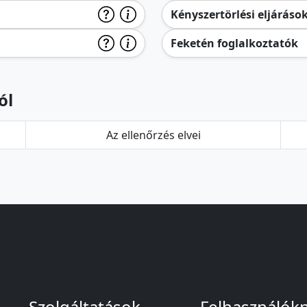
Kényszertörlési eljáráso
Feketén foglalkoztatók
ól
Az ellenőrzés elvei
Szolgáltatások
Felhasználók