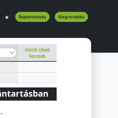
Bejelentkezés
Megrendelés
másik céget
keresek
vántartásban
e
.