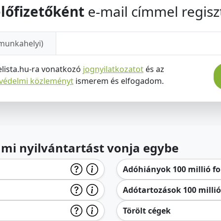
lőfizetőként
e-mail címmel regiszt
munkahelyi)
elista.hu-ra vonatkozó
jognyilatkozatot
és az
tvédelmi közleményt
ismerem és elfogadom.
lami nyilvántartást vonja egybe
Adóhiányok 100 millió for
Adótartozások 100 millió 
Törölt cégek