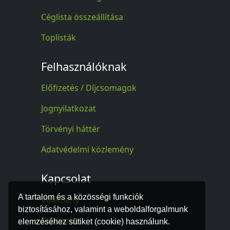
Céglista összeállítása
Toplisták
Felhasználóknak
Előfizetés / Díjcsomagok
Jognyilatkozat
Törvényi háttér
Adatvédelmi közlemény
Kapcsolat
A tartalom és a közösségi funkciók
Vélemény
biztosításához, valamint a weboldalforgalmunk
Kapcsolat
elemzéséhez sütiket (cookie) használunk.