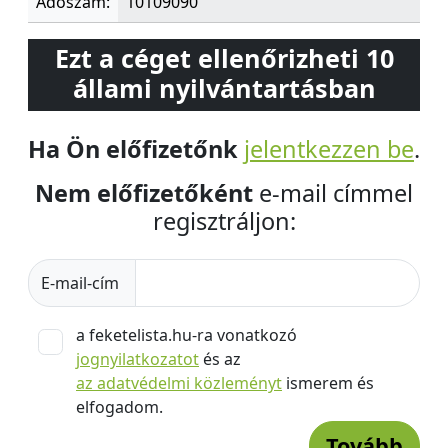
Adószám:
10109090
Ezt a céget ellenőrizheti 10
állami nyilvántartásban
Ha Ön előfizetőnk
jelentkezzen be
.
Nem előfizetőként
e-mail címmel
regisztráljon:
E-mail-cím
a feketelista.hu-ra vonatkozó
jognyilatkozatot
és az
az adatvédelmi közleményt
ismerem és
elfogadom.
Tovább