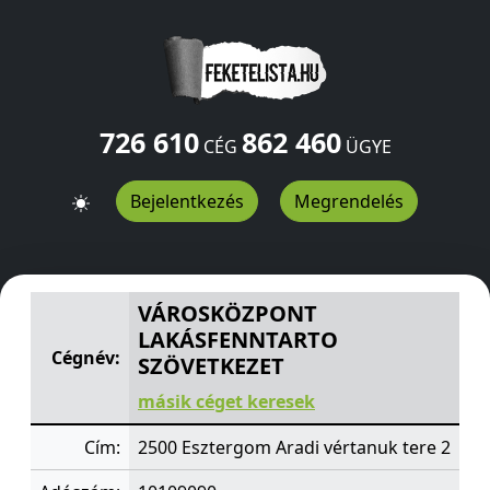
726 610
862 460
CÉG
ÜGYE
Bejelentkezés
Megrendelés
VÁROSKÖZPONT LAKÁSFENNTARTO SZÖVETKEZET
Aradi
VÁROSKÖZPONT
LAKÁSFENNTARTO
Cégnév:
SZÖVETKEZET
másik céget keresek
Cím:
2500 Esztergom Aradi vértanuk tere 2