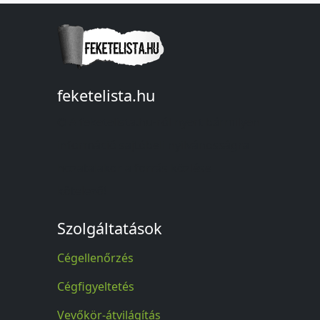
feketelista.hu
© A feketelista.hu-ról nyert bármilyen
információ sajtóbeli nyilvánosságra
hozatalakor a forrás közlése
kötelező!
Szolgáltatások
Cégellenőrzés
Cégfigyeltetés
Vevőkör-átvilágítás