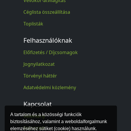
Vevőkör-átvilágítás
Céglista összeállítása
Toplisták
Felhasználóknak
Előfizetés / Díjcsomagok
Jognyilatkozat
Törvényi háttér
Adatvédelmi közlemény
Kapcsolat
A tartalom és a közösségi funkciók
Vélemény
biztosításához, valamint a weboldalforgalmunk
Kapcsolat
elemzéséhez sütiket (cookie) használunk.