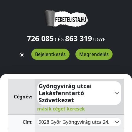
726 085
863 319
CÉG
ÜGYE
Bejelentkezés
Megrendelés
Gyöngyvirág utcai Lakásfenntartó Szövetkezet
Gyöngyvi
Gyöngyvirág utcai
Lakásfenntartó
Cégnév:
Szövetkezet
másik céget keresek
9028 Győr Gyöngyvirág utca 24.
Cím: