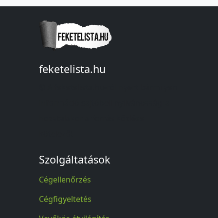
feketelista.hu
© A feketelista.hu-ról nyert bármilyen
információ sajtóbeli nyilvánosságra
hozatalakor a forrás közlése
kötelező!
Szolgáltatások
Cégellenőrzés
Cégfigyeltetés