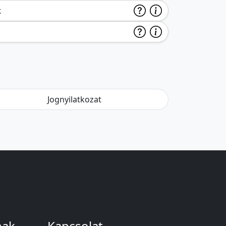
k
Jognyilatkozat
nak
Kapcsolat