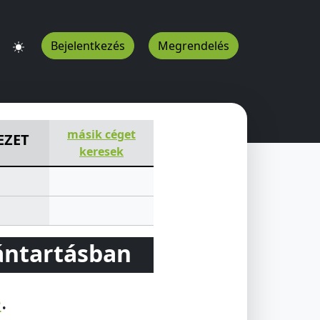
Bejelentkezés
Megrendelés
pest
1148
HU
másik céget
EZET
keresek
vántartásban
e
.