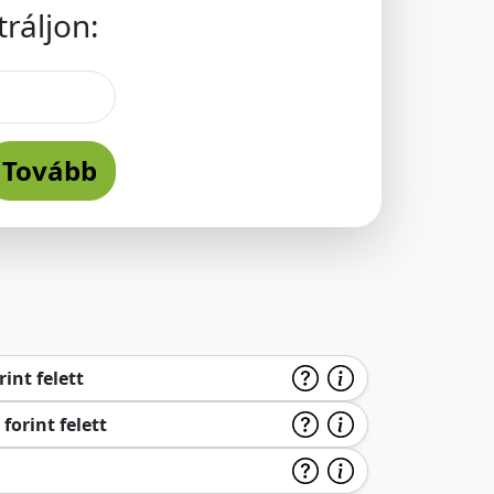
ráljon:
Tovább
int felett
forint felett