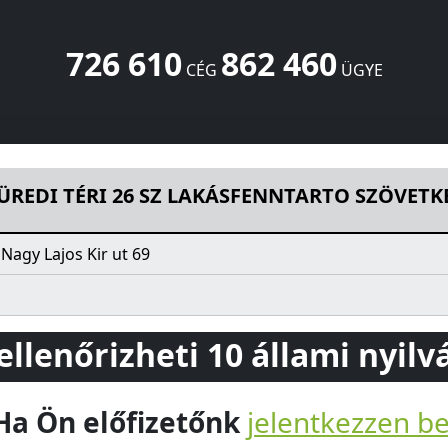
726 610
862 460
CÉG
ÜGYE
 SZ LAKÁSFENNTARTO SZÖVETKEZET
Nagy Lajos Kir ut 69
Buda
FÜREDI TÉRI 26 SZ LAKÁSFENNTARTO SZÖVETK
Nagy Lajos Kir ut 69
 ellenőrizheti 10 állami nyil
Ha Ön előfizetőnk
jelentkezzen b