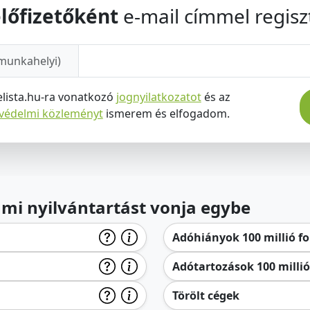
lőfizetőként
e-mail címmel regiszt
munkahelyi)
elista.hu-ra vonatkozó
jognyilatkozatot
és az
tvédelmi közleményt
ismerem és elfogadom.
lami nyilvántartást vonja egybe
Adóhiányok 100 millió for
Adótartozások 100 millió 
Törölt cégek