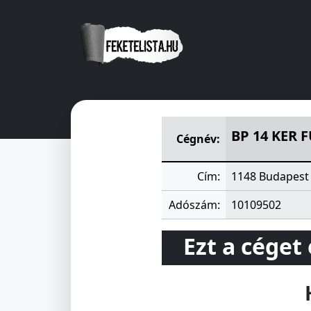
BP 14 KER FÜREDI TÉRI 26
BP 14 KER 
Cégnév:
Cím:
1148 Budapest 
Adószám:
10109502
Ezt a céget