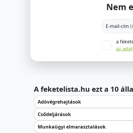
Nem e
E-mail-cím
(
a feket
az ada
A feketelista.hu ezt a 10 ál
Adóvégrehajtások
Csődeljárások
Munkaügyi elmarasztalások