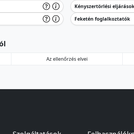
Kényszertörlési eljáráso
Feketén foglalkoztatók
ól
Az ellenőrzés elvei
Szolgáltatások
Felhasználók