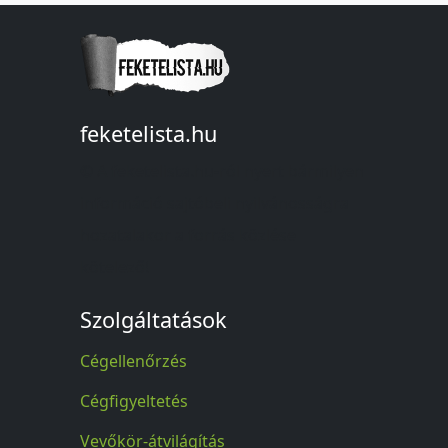
feketelista.hu
© A feketelista.hu-ról nyert bármilyen
információ sajtóbeli nyilvánosságra
hozatalakor a forrás közlése
kötelező!
Szolgáltatások
Cégellenőrzés
Cégfigyeltetés
Vevőkör-átvilágítás