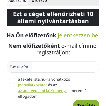
Adószám:
10109870
Ezt a céget ellenőrizheti 10
állami nyilvántartásban
Ha Ön előfizetőnk
jelentkezzen be
.
Nem előfizetőként
e-mail címmel
regisztráljon:
E-mail-cím
a feketelista.hu-ra vonatkozó
jognyilatkozatot
és az
az adatvédelmi közleményt
ismerem és
elfogadom.
Tovább