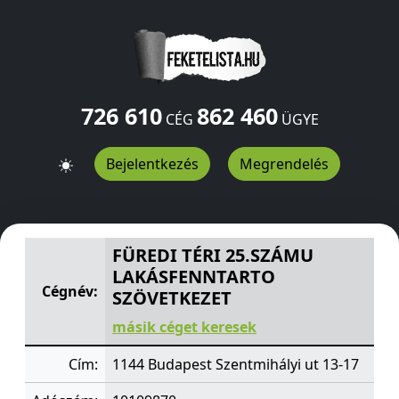
726 610
862 460
CÉG
ÜGYE
Bejelentkezés
Megrendelés
FÜREDI TÉRI 25.SZÁMU LAKÁSFENNTARTO SZÖVETKEZE
FÜREDI TÉRI 25.SZÁMU
LAKÁSFENNTARTO
Cégnév:
SZÖVETKEZET
másik céget keresek
Cím:
1144 Budapest Szentmihályi ut 13-17