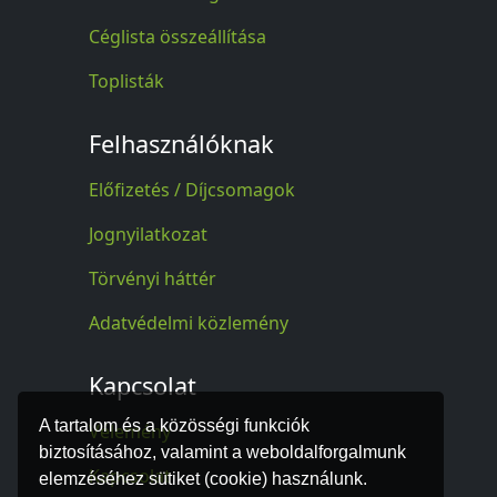
Céglista összeállítása
Toplisták
Felhasználóknak
Előfizetés / Díjcsomagok
Jognyilatkozat
Törvényi háttér
Adatvédelmi közlemény
Kapcsolat
A tartalom és a közösségi funkciók
Vélemény
biztosításához, valamint a weboldalforgalmunk
Kapcsolat
elemzéséhez sütiket (cookie) használunk.