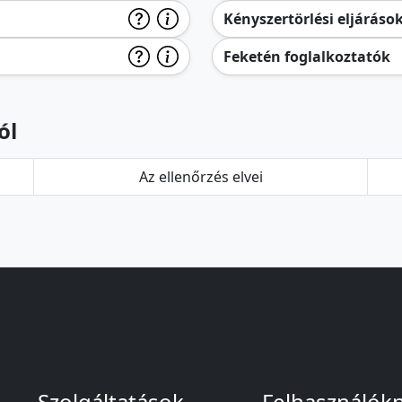
Kényszertörlési eljáráso
Feketén foglalkoztatók
ól
Az ellenőrzés elvei
Szolgáltatások
Felhasználók