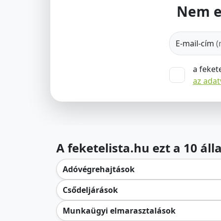
Nem e
E-mail-cím
(
a feket
az ada
A feketelista.hu ezt a 10 ál
Adóvégrehajtások
Csődeljárások
Munkaügyi elmarasztalások