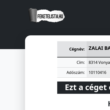
ZALAI BALATON-PART VIZIK
ZALAI B
Cégnév:
Cím:
8314 Vonya
Adószám:
10110416
Ezt a céget