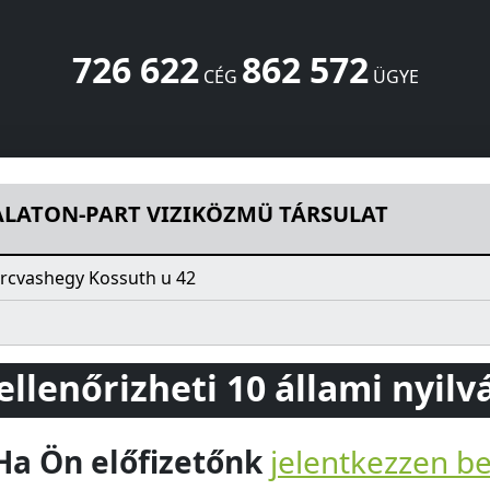
726 622
862 572
CÉG
ÜGYE
ÖZMÜ TÁRSULAT
Kossuth u 42
Vonyarcvashegy
8314
HU
ALATON-PART VIZIKÖZMÜ TÁRSULAT
rcvashegy Kossuth u 42
 ellenőrizheti 10 állami nyil
Ha Ön előfizetőnk
jelentkezzen b