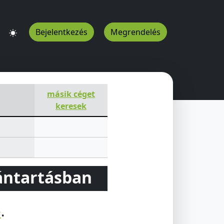
Bejelentkezés
Megrendelés
másik céget
keresek
vántartásban
e
.