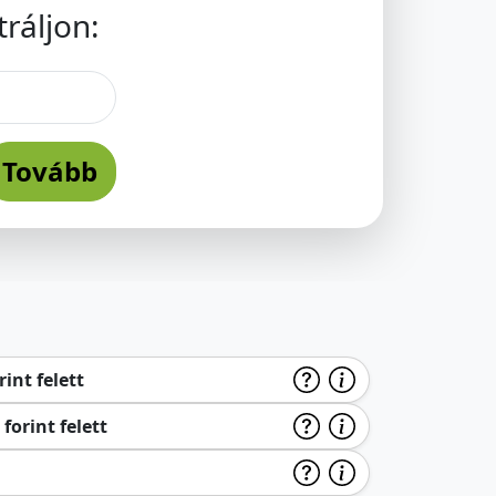
ráljon:
Tovább
int felett
forint felett