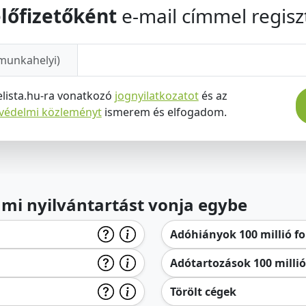
lőfizetőként
e-mail címmel regiszt
munkahelyi)
elista.hu-ra vonatkozó
jognyilatkozatot
és az
tvédelmi közleményt
ismerem és elfogadom.
lami nyilvántartást vonja egybe
Adóhiányok 100 millió for
Adótartozások 100 millió 
Törölt cégek