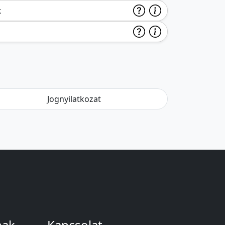
k
Jognyilatkozat
nak
Kapcsolat