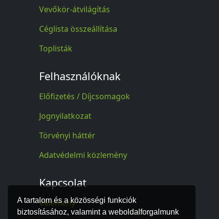
Vevőkör-átvilágítás
Céglista összeállítása
Toplisták
Felhasználóknak
Előfizetés / Díjcsomagok
Jognyilatkozat
Törvényi háttér
Adatvédelmi közlemény
Kapcsolat
A tartalom és a közösségi funkciók
Vélemény
biztosításához, valamint a weboldalforgalmunk