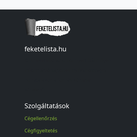
feketelista.hu
© A feketelista.hu-ról nyert bármilyen
információ sajtóbeli nyilvánosságra
hozatalakor a forrás közlése
kötelező!
Szolgáltatások
Cégellenőrzés
Cégfigyeltetés