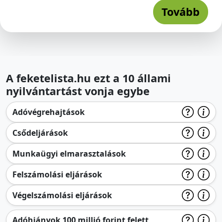
Tovább
A feketelista.hu ezt a 10 állami
nyilvántartást vonja egybe
Adóvégrehajtások
Csődeljárások
Munkaügyi elmarasztalások
Felszámolási eljárások
Végelszámolási eljárások
Adóhiányok 100 millió forint felett