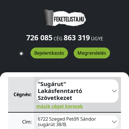
726 085
863 319
CÉG
ÜGYE
Bejelentkezés
Megrendelés
"Sugárut" Lakásfenntartó Szövetkezet
Petőfi Sándor su
"Sugárut"
Lakásfenntartó
Cégnév:
Szövetkezet
másik céget keresek
6722 Szeged Petőfi Sándor
Cím:
sugárút 38/B.