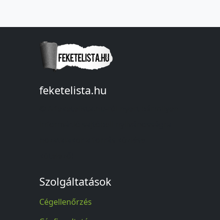
feketelista.hu
© A feketelista.hu-ról nyert bármilyen
információ sajtóbeli nyilvánosságra
hozatalakor a forrás közlése
kötelező!
Szolgáltatások
Cégellenőrzés