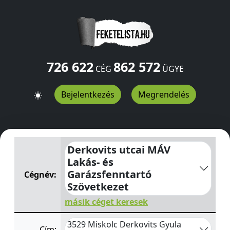
726 622
862 572
CÉG
ÜGYE
Bejelentkezés
Megrendelés
Derkovits utcai MÁV Lakás- és Garázsfenntartó Szövetk
Derkovits utcai MÁV
Lakás- és
Garázsfenntartó
Cégnév:
Szövetkezet
másik céget keresek
3529 Miskolc Derkovits Gyula
Cím: