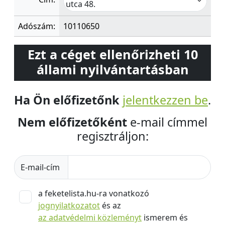
utca 48.
Adószám:
10110650
Ezt a céget ellenőrizheti 10
állami nyilvántartásban
Ha Ön előfizetőnk
jelentkezzen be
.
Nem előfizetőként
e-mail címmel
regisztráljon:
E-mail-cím
a feketelista.hu-ra vonatkozó
jognyilatkozatot
és az
az adatvédelmi közleményt
ismerem és