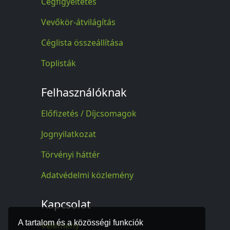
Cégfigyeltetés
Vevőkör-átvilágítás
Céglista összeállítása
Toplisták
Felhasználóknak
Előfizetés / Díjcsomagok
Jognyilatkozat
Törvényi háttér
Adatvédelmi közlemény
Kapcsolat
A tartalom és a közösségi funkciók
Vélemény