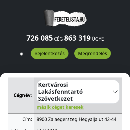
726 085
863 319
CÉG
ÜGYE
Bejelentkezés
Megrendelés
Kertvárosi Lakásfenntartó Szövetkezet
Hegyalja ut 42-4
Kertvárosi
Lakásfenntartó
Cégnév:
Szövetkezet
másik céget keresek
Cím:
8900 Zalaegerszeg Hegyalja ut 42-44