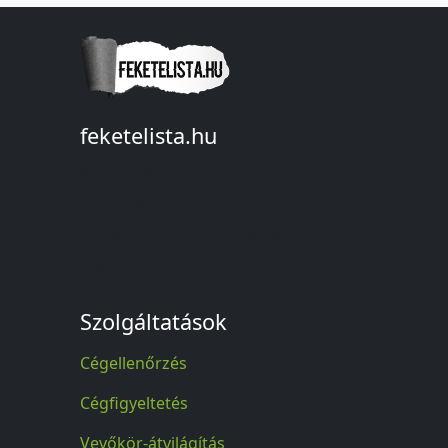
feketelista.hu
© A feketelista.hu-ról nyert bármilyen
információ sajtóbeli nyilvánosságra
hozatalakor a forrás közlése
kötelező!
Szolgáltatások
Cégellenőrzés
Cégfigyeltetés
Vevőkör-átvilágítás