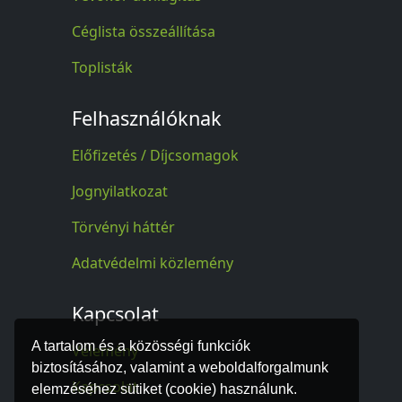
Céglista összeállítása
Toplisták
Felhasználóknak
Előfizetés / Díjcsomagok
Jognyilatkozat
Törvényi háttér
Adatvédelmi közlemény
Kapcsolat
A tartalom és a közösségi funkciók
Vélemény
biztosításához, valamint a weboldalforgalmunk
Kapcsolat
elemzéséhez sütiket (cookie) használunk.