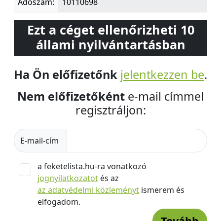
Adószám:
10110698
Ezt a céget ellenőrizheti 10
állami nyilvántartásban
Ha Ön előfizetőnk
jelentkezzen be
.
Nem előfizetőként
e-mail címmel
regisztráljon:
E-mail-cím
a feketelista.hu-ra vonatkozó
jognyilatkozatot
és az
az adatvédelmi közleményt
ismerem és
elfogadom.
Tovább