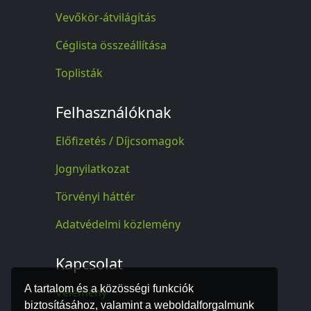
Vevőkör-átvilágítás
Céglista összeállítása
Toplisták
Felhasználóknak
Előfizetés / Díjcsomagok
Jognyilatkozat
Törvényi háttér
Adatvédelmi közlemény
Kapcsolat
A tartalom és a közösségi funkciók
Vélemény
biztosításához, valamint a weboldalforgalmunk