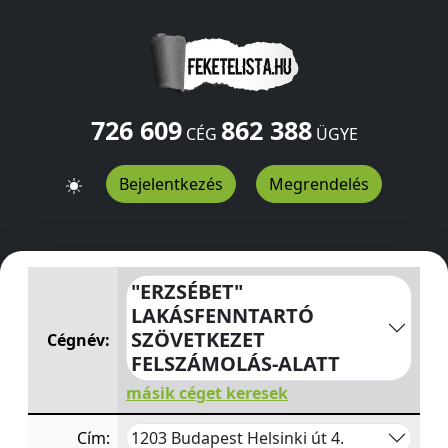
726 609
862 388
CÉG
ÜGYE
Bejelentkezés
Megrendelés
"ERZSÉBET" LAKÁSFENNTARTÓ SZÖVETKEZET FELSZÁMO
"ERZSÉBET"
LAKÁSFENNTARTÓ
SZÖVETKEZET
Cégnév:
FELSZÁMOLÁS-ALATT
másik céget keresek
1203 Budapest Helsinki út 4.
Cím: