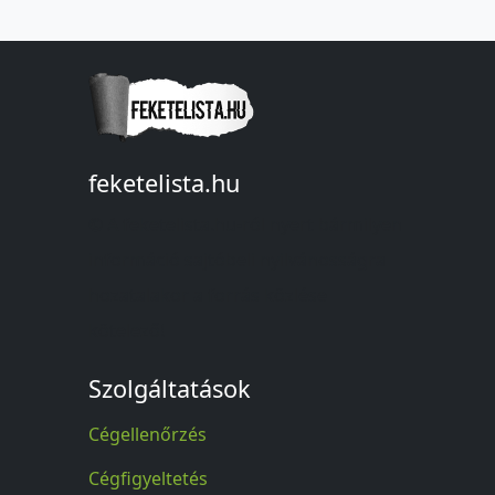
feketelista.hu
© A feketelista.hu-ról nyert bármilyen
információ sajtóbeli nyilvánosságra
hozatalakor a forrás közlése
kötelező!
Szolgáltatások
Cégellenőrzés
Cégfigyeltetés