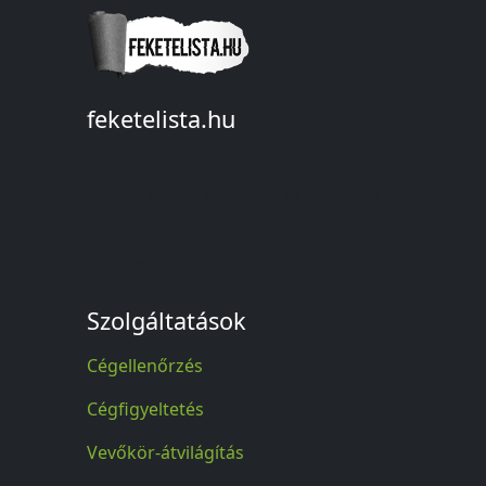
feketelista.hu
© A feketelista.hu-ról nyert bármilyen
információ sajtóbeli nyilvánosságra
hozatalakor a forrás közlése
kötelező!
Szolgáltatások
Cégellenőrzés
Cégfigyeltetés
Vevőkör-átvilágítás