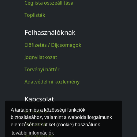
Céglista összeállítása
Toplisták
Felhasználóknak
Előfizetés / Díjcsomagok
Jognyilatkozat
Törvényi háttér
Adatvédelmi közlemény
Kapcsolat
A tartalom és a közösségi funkciók
Vélemény
biztosításához, valamint a weboldalforgalmunk
Kapcsolat
elemzéséhez sütiket (cookie) használunk.
további információk
Impresszum