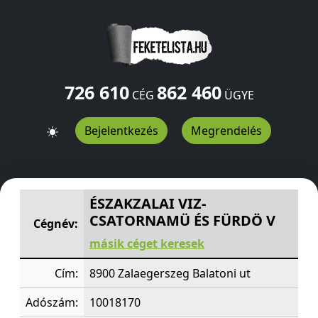
726 610
862 460
CÉG
ÜGYE
Bejelentkezés
Megrendelés
ÉSZAKZALAI VIZ-CSATORNAMÜ ÉS FÜRDÖ V
Balatoni ut
ÉSZAKZALAI VIZ-
CSATORNAMÜ ÉS FÜRDÖ V
Cégnév:
másik céget keresek
Cím:
8900 Zalaegerszeg Balatoni ut
Adószám:
10018170