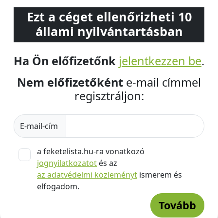
Ezt a céget ellenőrizheti 10
állami nyilvántartásban
Ha Ön előfizetőnk
jelentkezzen be
.
Nem előfizetőként
e-mail címmel
regisztráljon:
E-mail-cím
a feketelista.hu-ra vonatkozó
jognyilatkozatot
és az
az adatvédelmi közleményt
ismerem és
elfogadom.
Tovább