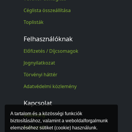
Céglista összeállítása
Toplisták
Felhasználóknak
Előfizetés / Díjcsomagok
Jognyilatkozat
Törvényi háttér
Adatvédelmi közlemény
Kapcsolat
A tartalom és a közösségi funkciók
Vélemény
biztosításához, valamint a weboldalforgalmunk
Kapcsolat
elemzéséhez sütiket (cookie) használunk.