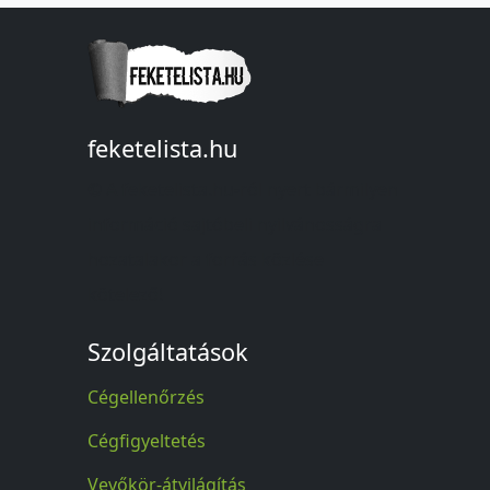
feketelista.hu
© A feketelista.hu-ról nyert bármilyen
információ sajtóbeli nyilvánosságra
hozatalakor a forrás közlése
kötelező!
Szolgáltatások
Cégellenőrzés
Cégfigyeltetés
Vevőkör-átvilágítás