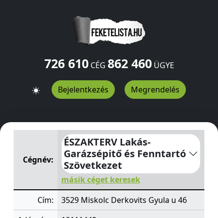
726 610
862 460
CÉG
ÜGYE
Bejelentkezés
Megrendelés
ÉSZAKTERV Lakás-Garázsépitő és Fenntartó Szövetkeze
ÉSZAKTERV Lakás-
Garázsépitő és Fenntartó
Cégnév:
Szövetkezet
másik céget keresek
Cím:
3529 Miskolc Derkovits Gyula u 46