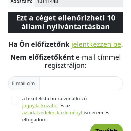
Adószám:
10111448
Ezt a céget ellenőrizheti 10
állami nyilvántartásban
Ha Ön előfizetőnk
jelentkezzen be
.
Nem előfizetőként
e-mail címmel
regisztráljon:
E-mail-cím
a feketelista.hu-ra vonatkozó
jognyilatkozatot
és az
az adatvédelmi közleményt
ismerem és
elfogadom.
Tovább