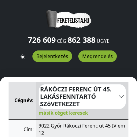
726 609
862 388
CÉG
ÜGYE
Bejelentkezés
Megrendelés
RÁKÓCZI FERENC ÚT 45. LAKÁSFENNTARTÓ SZöVETKEZE
RÁKÓCZI FERENC ÚT 45.
LAKÁSFENNTARTÓ
Cégnév:
SZöVETKEZET
másik céget keresek
9022 Győr Rákoczi Ferenc ut 45 IV em
Cím:
12