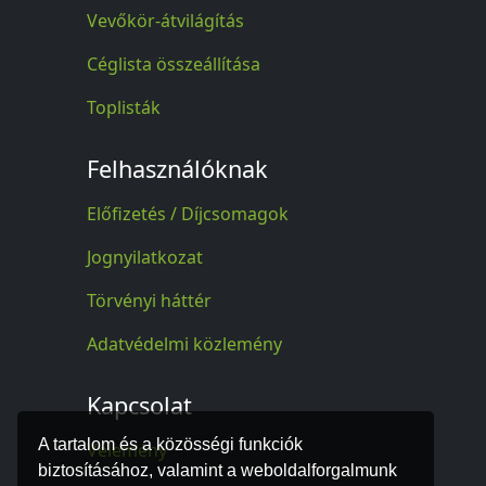
Vevőkör-átvilágítás
Céglista összeállítása
Toplisták
Felhasználóknak
Előfizetés / Díjcsomagok
Jognyilatkozat
Törvényi háttér
Adatvédelmi közlemény
Kapcsolat
A tartalom és a közösségi funkciók
Vélemény
biztosításához, valamint a weboldalforgalmunk