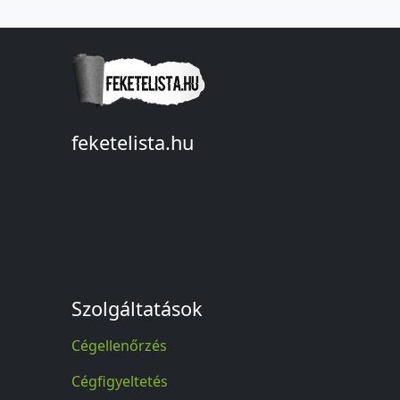
feketelista.hu
© A feketelista.hu-ról nyert bármilyen
információ sajtóbeli nyilvánosságra
hozatalakor a forrás közlése
kötelező!
Szolgáltatások
Cégellenőrzés
Cégfigyeltetés