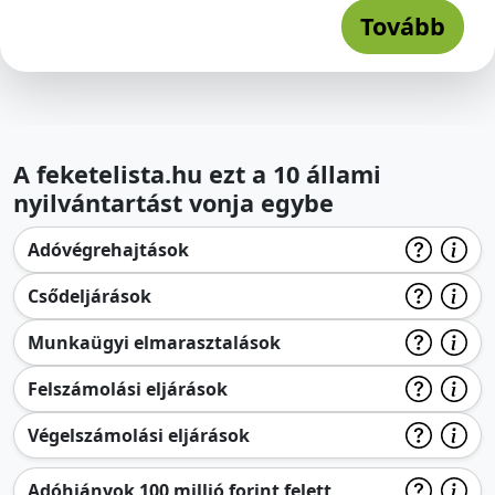
Tovább
A feketelista.hu ezt a 10 állami
nyilvántartást vonja egybe
Adóvégrehajtások
Csődeljárások
Munkaügyi elmarasztalások
Felszámolási eljárások
Végelszámolási eljárások
Adóhiányok 100 millió forint felett