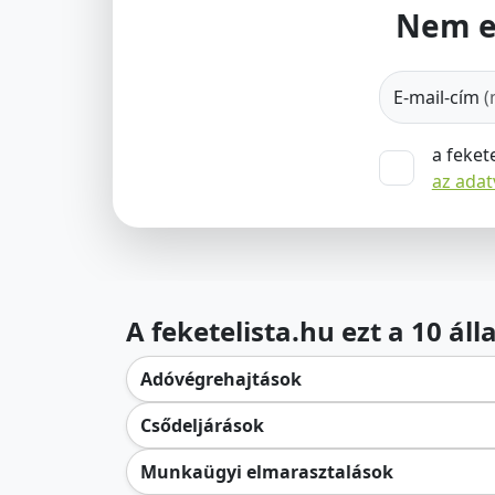
Nem e
E-mail-cím
(
a feket
az ada
A feketelista.hu ezt a 10 ál
Adóvégrehajtások
Csődeljárások
Munkaügyi elmarasztalások