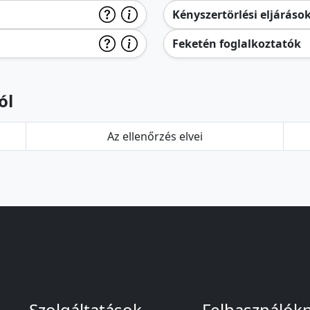
Kényszertörlési eljáráso
Feketén foglalkoztatók
ól
Az ellenőrzés elvei
Szolgáltatások
Felhasználók