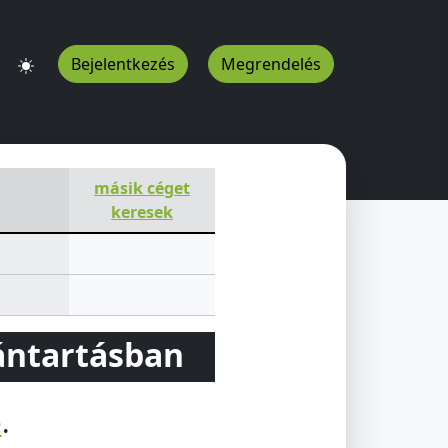
Bejelentkezés
Megrendelés
másik céget
keresek
vántartásban
e
.