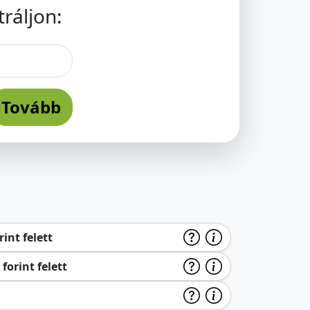
ráljon:
Tovább
int felett
forint felett