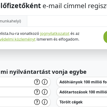
lőfizetőként
e-mail címmel regiszt
munkahelyi)
elista.hu-ra vonatkozó
jognyilatkozatot
és az
tvédelmi közleményt
ismerem és elfogadom.
lami nyilvántartást vonja egybe
Adóhiányok 100 millió for
Adótartozások 100 millió 
Törölt cégek