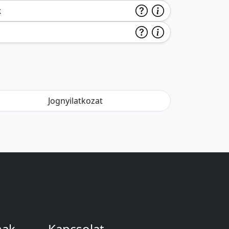
k
Jognyilatkozat
nak
Kapcsolat