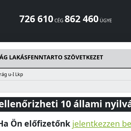
726 610
862 460
CÉG
ÜGYE
TO SZÖVETKEZET
Virág u-I Lkp
Tab
8660
HU
RÁG LAKÁSFENNTARTO SZÖVETKEZET
rág u-I Lkp
 ellenőrizheti 10 állami nyil
Ha Ön előfizetőnk
jelentkezzen b