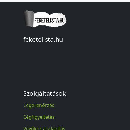
feketelista.hu
© A feketelista.hu-ról nyert bármilyen
információ sajtóbeli nyilvánosságra
hozatalakor a forrás közlése
kötelező!
Szolgáltatások
Cégellenőrzés
Cégfigyeltetés
Vevőkör-átvilágítás