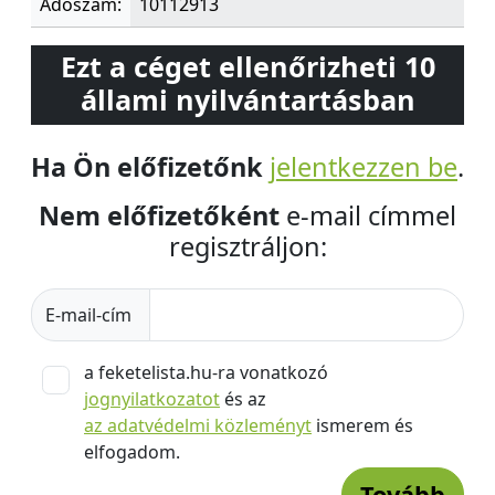
Adószám:
10112913
Ezt a céget ellenőrizheti 10
állami nyilvántartásban
Ha Ön előfizetőnk
jelentkezzen be
.
Nem előfizetőként
e-mail címmel
regisztráljon:
E-mail-cím
a feketelista.hu-ra vonatkozó
jognyilatkozatot
és az
az adatvédelmi közleményt
ismerem és
elfogadom.
Tovább