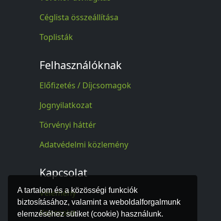
Céglista összeállítása
Toplisták
Felhasználóknak
Előfizetés / Díjcsomagok
Jognyilatkozat
Törvényi háttér
Adatvédelmi közlemény
Kapcsolat
A tartalom és a közösségi funkciók
Vélemény
biztosításához, valamint a weboldalforgalmunk
Kapcsolat
elemzéséhez sütiket (cookie) használunk.