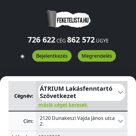
726 622
862 572
CÉG
ÜGYE
Bejelentkezés
Megrendelés
ÁTRIUM Lakásfenntartó Szövetkezet
Vajda János utca 2.
ÁTRIUM Lakásfenntartó
Szövetkezet
Cégnév:
másik céget keresek
2120 Dunakeszi Vajda János utca
Cím:
2.