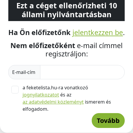
Ezt a céget ellenőrizheti 10
állami nyilvántartásban
Ha Ön előfizetőnk
jelentkezzen be
.
Nem előfizetőként
e-mail címmel
regisztráljon:
E-mail-cím
a feketelista.hu-ra vonatkozó
jognyilatkozatot
és az
az adatvédelmi közleményt
ismerem és
elfogadom.
Tovább