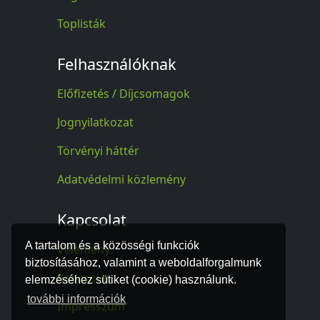
Toplisták
Felhasználóknak
Előfizetés / Díjcsomagok
Jognyilatkozat
Törvényi háttér
Adatvédelmi közlemény
Kapcsolat
A tartalom és a közösségi funkciók
Vélemény
biztosításához, valamint a weboldalforgalmunk
Kapcsolat
elemzéséhez sütiket (cookie) használunk.
további információk
Impresszum