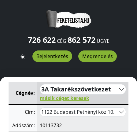
726 622
862 572
CÉG
ÜGYE
Bejelentkezés
Megrendelés
3A Takarékszövetkezet
Pethényi köz 10.
Budapest
1122
3A Takarékszövetkezet
Cégnév:
másik céget keresek
1122 Budapest Pethényi köz 10.
Cím:
Adószám:
10113732