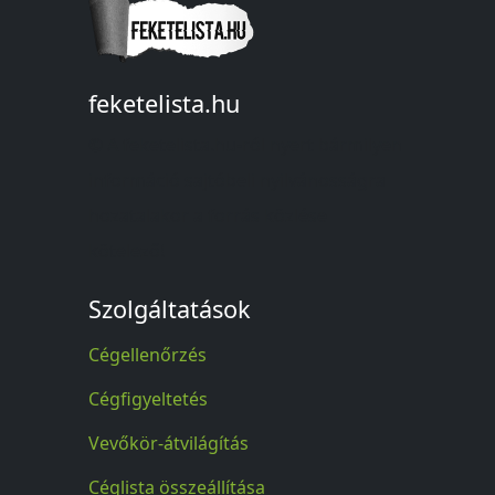
feketelista.hu
© A feketelista.hu-ról nyert bármilyen
információ sajtóbeli nyilvánosságra
hozatalakor a forrás közlése
kötelező!
Szolgáltatások
Cégellenőrzés
Cégfigyeltetés
Vevőkör-átvilágítás
Céglista összeállítása