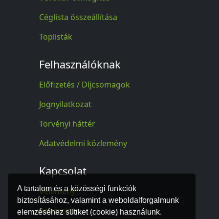
Céglista összeállítása
Toplisták
Felhasználóknak
Előfizetés / Díjcsomagok
Jognyilatkozat
Törvényi háttér
Adatvédelmi közlemény
Kapcsolat
A tartalom és a közösségi funkciók
Vélemény
biztosításához, valamint a weboldalforgalmunk
Kapcsolat
elemzéséhez sütiket (cookie) használunk.