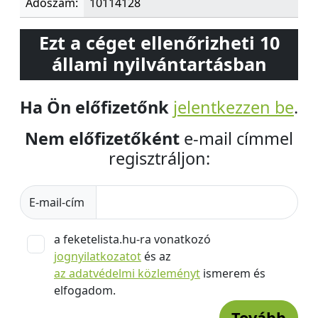
Adószám:
10114128
Ezt a céget ellenőrizheti 10
állami nyilvántartásban
Ha Ön előfizetőnk
jelentkezzen be
.
Nem előfizetőként
e-mail címmel
regisztráljon:
E-mail-cím
a feketelista.hu-ra vonatkozó
jognyilatkozatot
és az
az adatvédelmi közleményt
ismerem és
elfogadom.
Tovább