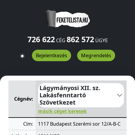
726 622
862 572
CÉG
ÜGYE
Bejelentkezés
Megrendelés
Lágymányosi XII. sz. Lakásfenntartó Szövetkezet
Szerém
Lágymányosi XII. sz.
Lakásfenntartó
Cégnév:
Szövetkezet
másik céget keresek
Cím:
1117 Budapest Szerémi sor 12/A-B-C