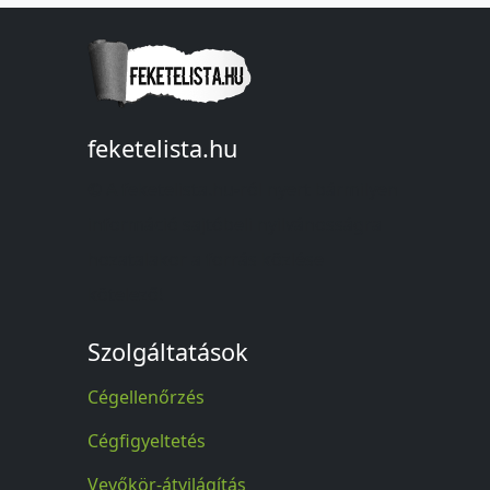
feketelista.hu
© A feketelista.hu-ról nyert bármilyen
információ sajtóbeli nyilvánosságra
hozatalakor a forrás közlése
kötelező!
Szolgáltatások
Cégellenőrzés
Cégfigyeltetés
Vevőkör-átvilágítás