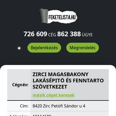
726 609
862 388
CÉG
ÜGYE
Bejelentkezés
Megrendelés
ZIRCI MAGASBAKONY LAKÁSÉPITÖ ÉS FENNTARTO SZÖ
ZIRCI MAGASBAKONY
LAKÁSÉPITÖ ÉS FENNTARTO
Cégnév:
SZÖVETKEZET
másik céget keresek
Cím:
8420 Zirc Petöfi Sándor u 4