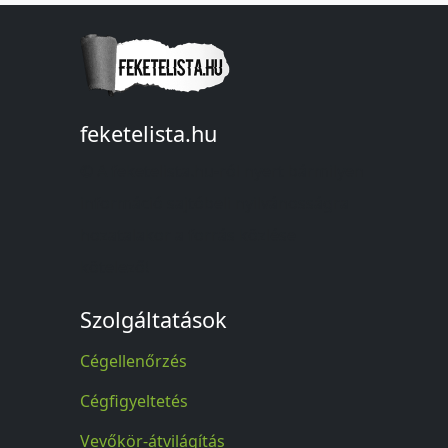
feketelista.hu
© A feketelista.hu-ról nyert bármilyen
információ sajtóbeli nyilvánosságra
hozatalakor a forrás közlése
kötelező!
Szolgáltatások
Cégellenőrzés
Cégfigyeltetés
Vevőkör-átvilágítás