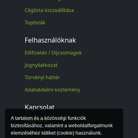
Céglista összeállítása
Toplisták
Felhasználóknak
Előfizetés / Díjcsomagok
Jognyilatkozat
Törvényi háttér
Adatvédelmi közlemény
Kapcsolat
A tartalom és a közösségi funkciók
Vélemény
biztosításához, valamint a weboldalforgalmunk
Kapcsolat
elemzéséhez sütiket (cookie) használunk.