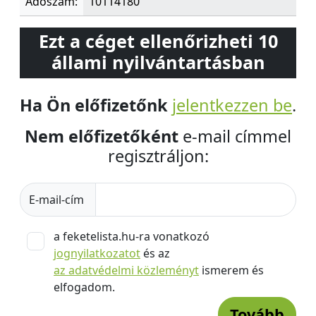
Adószám:
10114180
Ezt a céget ellenőrizheti 10
állami nyilvántartásban
Ha Ön előfizetőnk
jelentkezzen be
.
Nem előfizetőként
e-mail címmel
regisztráljon:
E-mail-cím
a feketelista.hu-ra vonatkozó
jognyilatkozatot
és az
az adatvédelmi közleményt
ismerem és
elfogadom.
Tovább