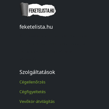
feketelista.hu
© A feketelista.hu-ról nyert bármilyen
információ sajtóbeli nyilvánosságra
hozatalakor a forrás közlése
kötelező!
Szolgáltatások
Cégellenőrzés
Cégfigyeltetés
Vevőkör-átvilágítás