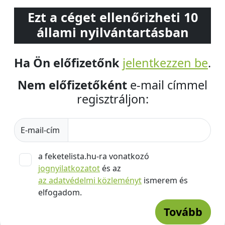
Ezt a céget ellenőrizheti 10
állami nyilvántartásban
Ha Ön előfizetőnk
jelentkezzen be
.
Nem előfizetőként
e-mail címmel
regisztráljon:
E-mail-cím
a feketelista.hu-ra vonatkozó
jognyilatkozatot
és az
az adatvédelmi közleményt
ismerem és
elfogadom.
Tovább