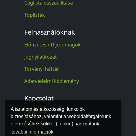
Céglista összeállítása
Toplisták
Felhasználóknak
Előfizetés / Díjcsomagok
Jognyilatkozat
Törvényi háttér
Adatvédelmi közlemény
Kapcsolat
A tartalom és a közösségi funkciók
Vélemény
biztosításához, valamint a weboldalforgalmunk
Kapcsolat
elemzéséhez sütiket (cookie) használunk.
további információk
Impresszum