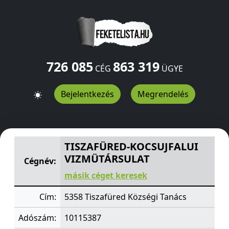
726 085
863 319
CÉG
ÜGYE
Bejelentkezés
Megrendelés
TISZAFÜRED-KOCSUJFALUI VIZMÜTÁRSULAT
Községi Ta
TISZAFÜRED-KOCSUJFALUI
VIZMÜTÁRSULAT
Cégnév:
másik céget keresek
Cím:
5358 Tiszafüred Községi Tanács
Adószám:
10115387