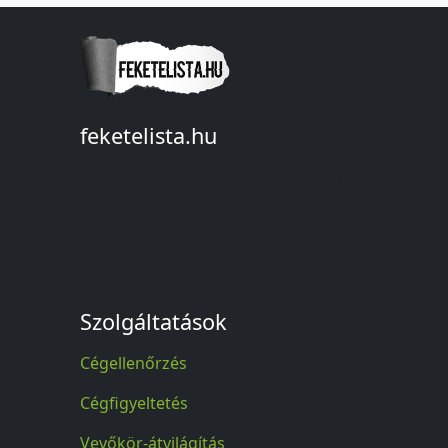
feketelista.hu
© A feketelista.hu-ról nyert bármilyen
információ sajtóbeli nyilvánosságra
hozatalakor a forrás közlése
kötelező!
Szolgáltatások
Cégellenőrzés
Cégfigyeltetés
Vevőkör-átvilágítás