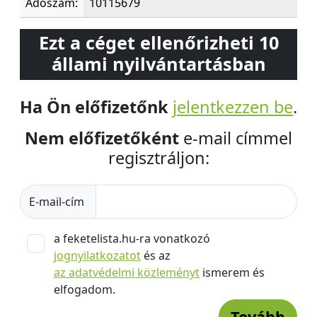
Adószám:
10115679
Ezt a céget ellenőrizheti 10
állami nyilvántartásban
Ha Ön előfizetőnk
jelentkezzen be
.
Nem előfizetőként
e-mail címmel
regisztráljon:
E-mail-cím
a feketelista.hu-ra vonatkozó
jognyilatkozatot
és az
az adatvédelmi közleményt
ismerem és
elfogadom.
Tovább