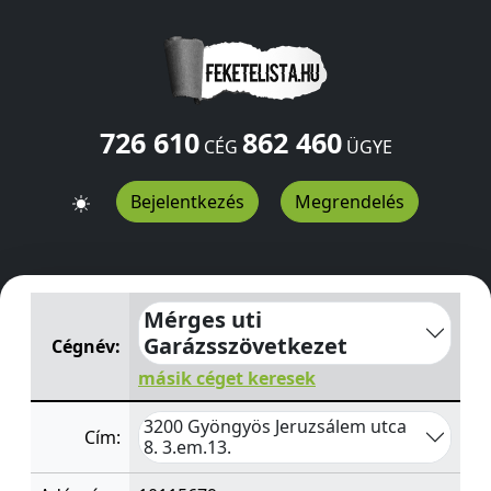
726 610
862 460
CÉG
ÜGYE
Bejelentkezés
Megrendelés
Mérges uti Garázsszövetkezet
Jeruzsálem utca 8. 3.em.
Mérges uti
Garázsszövetkezet
Cégnév:
másik céget keresek
3200 Gyöngyös Jeruzsálem utca
Cím:
8. 3.em.13.