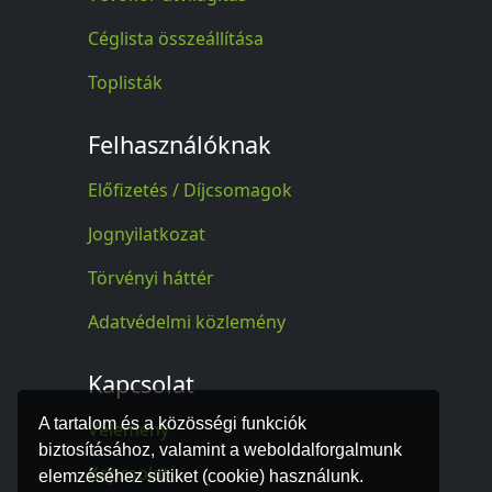
Céglista összeállítása
Toplisták
Felhasználóknak
Előfizetés / Díjcsomagok
Jognyilatkozat
Törvényi háttér
Adatvédelmi közlemény
Kapcsolat
A tartalom és a közösségi funkciók
Vélemény
biztosításához, valamint a weboldalforgalmunk
Kapcsolat
elemzéséhez sütiket (cookie) használunk.