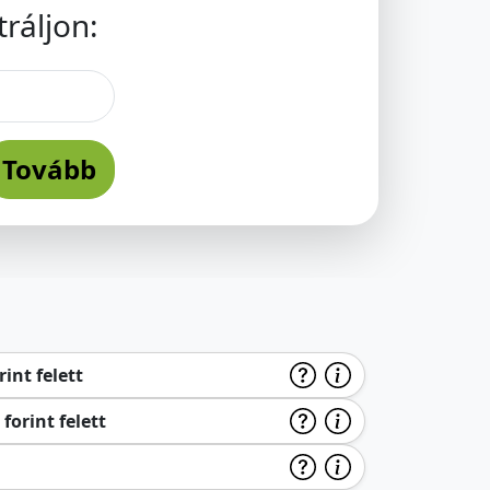
ráljon:
Tovább
int felett
forint felett