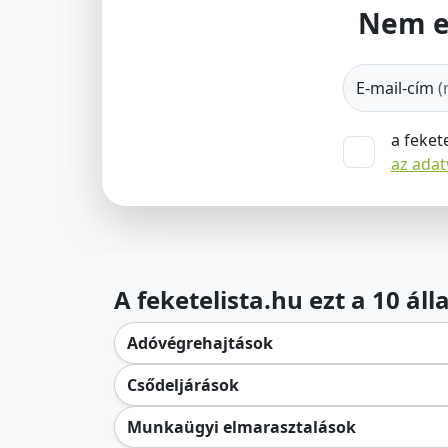
Nem e
E-mail-cím
(
a feket
az ada
A feketelista.hu ezt a 10 ál
Adóvégrehajtások
Csődeljárások
Munkaügyi elmarasztalások