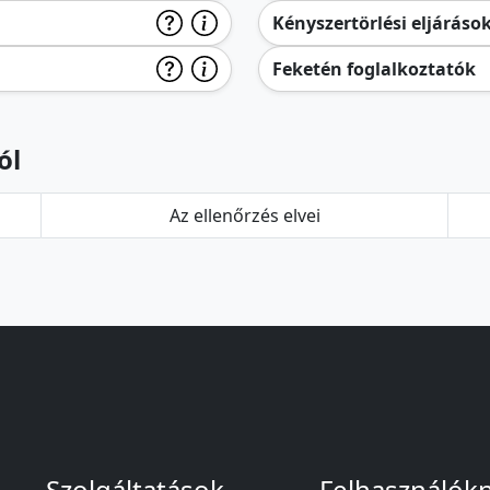
Kényszertörlési eljáráso
Feketén foglalkoztatók
ól
Az ellenőrzés elvei
Szolgáltatások
Felhasználók