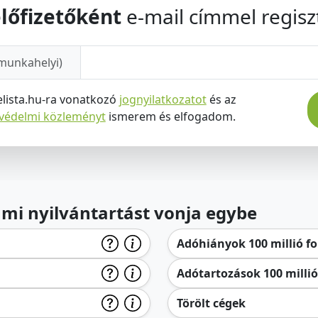
lőfizetőként
e-mail címmel regiszt
munkahelyi)
elista.hu-ra vonatkozó
jognyilatkozatot
és az
tvédelmi közleményt
ismerem és elfogadom.
lami nyilvántartást vonja egybe
Adóhiányok 100 millió for
Adótartozások 100 millió 
Törölt cégek