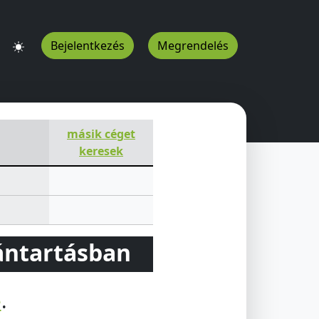
Bejelentkezés
Megrendelés
másik céget
keresek
vántartásban
e
.