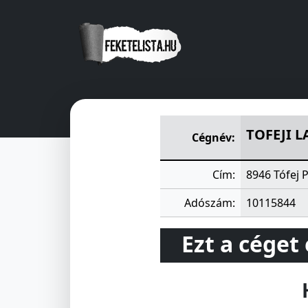
TOFEJI LAKÁSFENNTARTO SZ
TOFEJI 
Cégnév:
Cím:
8946 Tófej P
Adószám:
10115844
Ezt a céget