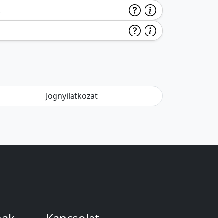
k
Jognyilatkozat
nak
Kapcsolat