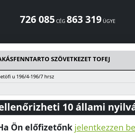
726 085
863 319
CÉG
ÜGYE
ÖVETKEZET TOFEJ
Petöfi u 196/4-196/7 hrsz
Tófej
8946
HU
LAKÁSFENNTARTO SZÖVETKEZET TOFEJ
etöfi u 196/4-196/7 hrsz
 ellenőrizheti 10 állami nyil
Ha Ön előfizetőnk
jelentkezzen b