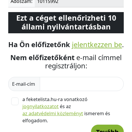
Adószám:
10115992
Ezt a céget ellenőrizheti 10
állami nyilvántartásban
Ha Ön előfizetőnk
jelentkezzen be
.
Nem előfizetőként
e-mail címmel
regisztráljon:
E-mail-cím
a feketelista.hu-ra vonatkozó
jognyilatkozatot
és az
az adatvédelmi közleményt
ismerem és
elfogadom.
Tovább