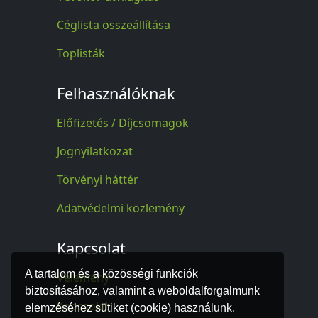
Céglista összeállítása
Toplisták
Felhasználóknak
Előfizetés / Díjcsomagok
Jognyilatkozat
Törvényi háttér
Adatvédelmi közlemény
Kapcsolat
A tartalom és a közösségi funkciók
Vélemény
biztosításához, valamint a weboldalforgalmunk
Kapcsolat
elemzéséhez sütiket (cookie) használunk.