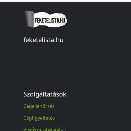
feketelista.hu
© A feketelista.hu-ról nyert bármilyen
információ sajtóbeli nyilvánosságra
hozatalakor a forrás közlése
kötelező!
Szolgáltatások
Cégellenőrzés
Cégfigyeltetés
Vevőkör-átvilágítás