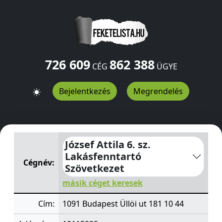
726 609
862 388
CÉG
ÜGYE
Bejelentkezés
Megrendelés
József Attila 6. sz. Lakásfenntartó Szövetkezet
Üllöi ut 1
József Attila 6. sz.
Lakásfenntartó
Cégnév:
Szövetkezet
másik céget keresek
Cím:
1091 Budapest Üllöi ut 181 10 44