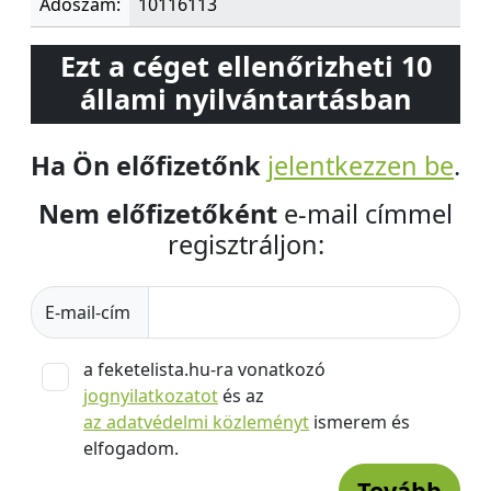
Adószám:
10116113
Ezt a céget ellenőrizheti 10
állami nyilvántartásban
Ha Ön előfizetőnk
jelentkezzen be
.
Nem előfizetőként
e-mail címmel
regisztráljon:
E-mail-cím
a feketelista.hu-ra vonatkozó
jognyilatkozatot
és az
az adatvédelmi közleményt
ismerem és
elfogadom.
Tovább