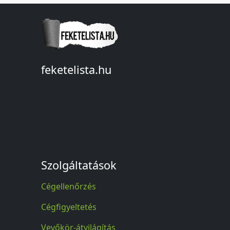
feketelista.hu
© A feketelista.hu-ról nyert bármilyen
információ sajtóbeli nyilvánosságra
hozatalakor a forrás közlése
kötelező!
Szolgáltatások
Cégellenőrzés
Cégfigyeltetés
Vevőkör-átvilágítás