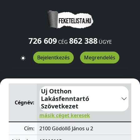
726 609
862 388
CÉG
ÜGYE
Bejelentkezés
Megrendelés
Uj Otthon Lakásfenntartó Szövetkezet
János u 2
Gödöll
Uj Otthon
Lakásfenntartó
Cégnév:
Szövetkezet
másik céget keresek
Cím:
2100 Gödöllő János u 2