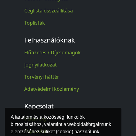
Céglista összeállítása
Toplisták
Felhasználóknak
Előfizetés / Díjcsomagok
Jognyilatkozat
Törvényi háttér
Adatvédelmi közlemény
Kapcsolat
A tartalom és a közösségi funkciók
Vélemény
biztosításához, valamint a weboldalforgalmunk
Kapcsolat
elemzéséhez sütiket (cookie) használunk.