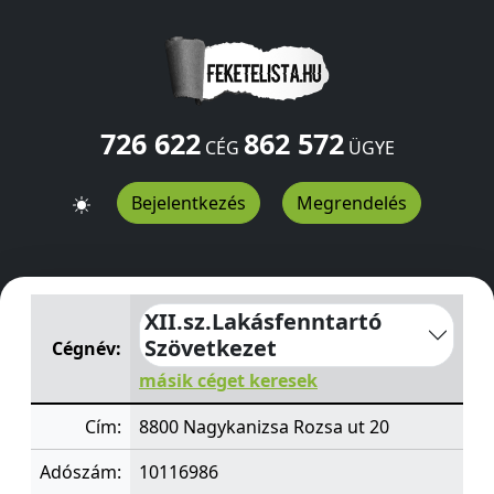
726 622
862 572
CÉG
ÜGYE
Bejelentkezés
Megrendelés
XII.sz.Lakásfenntartó Szövetkezet
Rozsa ut 20
Nagykani
XII.sz.Lakásfenntartó
Szövetkezet
Cégnév:
másik céget keresek
Cím:
8800 Nagykanizsa Rozsa ut 20
Adószám:
10116986