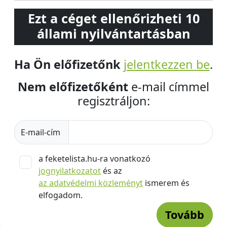
Ezt a céget ellenőrizheti 10
állami nyilvántartásban
Ha Ön előfizetőnk
jelentkezzen be
.
Nem előfizetőként
e-mail címmel
regisztráljon:
E-mail-cím
a feketelista.hu-ra vonatkozó
jognyilatkozatot
és az
az adatvédelmi közleményt
ismerem és
elfogadom.
Tovább