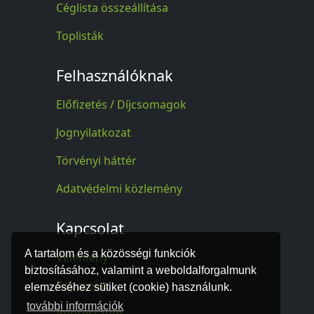
Céglista összeállítása
Toplisták
Felhasználóknak
Előfizetés / Díjcsomagok
Jognyilatkozat
Törvényi háttér
Adatvédelmi közlemény
Kapcsolat
A tartalom és a közösségi funkciók
Vélemény
biztosításához, valamint a weboldalforgalmunk
Kapcsolat
elemzéséhez sütiket (cookie) használunk.
további információk
Impresszum