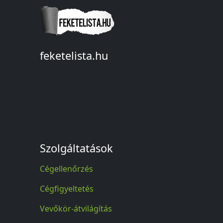
feketelista.hu
© A feketelista.hu-ról nyert bármilyen
információ sajtóbeli nyilvánosságra
hozatalakor a forrás közlése
kötelező!
Szolgáltatások
Cégellenőrzés
Cégfigyeltetés
Vevőkör-átvilágítás