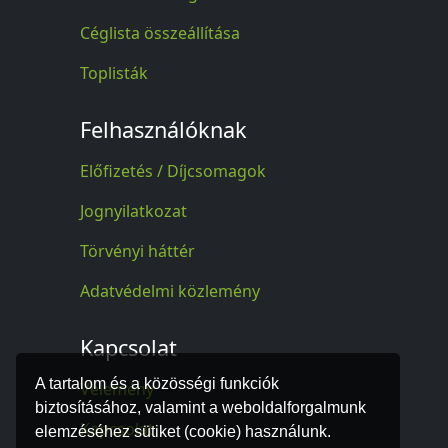
Céglista összeállítása
Toplisták
Felhasználóknak
Előfizetés / Díjcsomagok
Jognyilatkozat
Törvényi háttér
Adatvédelmi közlemény
Kapcsolat
A tartalom és a közösségi funkciók
Vélemény
biztosításához, valamint a weboldalforgalmunk
Kapcsolat
elemzéséhez sütiket (cookie) használunk.