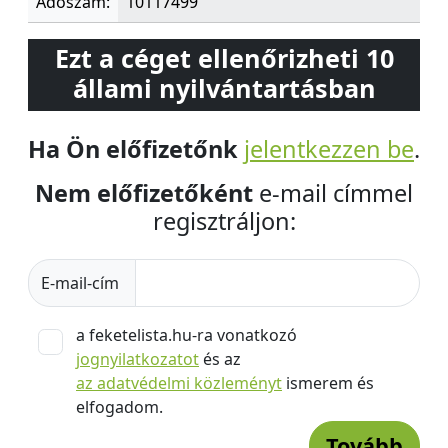
Adószám:
10117499
Ezt a céget ellenőrizheti 10
állami nyilvántartásban
Ha Ön előfizetőnk
jelentkezzen be
.
Nem előfizetőként
e-mail címmel
regisztráljon:
E-mail-cím
a feketelista.hu-ra vonatkozó
jognyilatkozatot
és az
az adatvédelmi közleményt
ismerem és
elfogadom.
Tovább