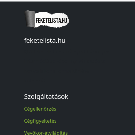
feketelista.hu
© A feketelista.hu-ról nyert bármilyen
információ sajtóbeli nyilvánosságra
hozatalakor a forrás közlése
kötelező!
Szolgáltatások
Cégellenőrzés
Cégfigyeltetés
Vevőkör-átvilágítás