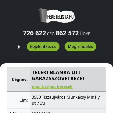
726 622
862 572
CÉG
ÜGYE
Bejelentkezés
Megrendelés
TELEKI BLANKA UTI GARÁZSSZÖVETKEZET
Munkácsy Mihá
TELEKI BLANKA UTI
GARÁZSSZÖVETKEZET
Cégnév:
másik céget keresek
3580 Tiszaújváros Munkácsy Mihály
Cím:
ut 7 I/3