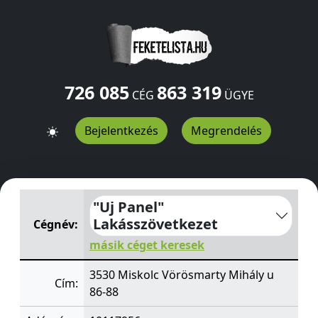
726 085
863 319
CÉG
ÜGYE
Bejelentkezés
Megrendelés
"Uj Panel" Lakásszövetkezet
Vörösmarty Mihály u 86-88
"Uj Panel"
Lakásszövetkezet
Cégnév:
másik céget keresek
3530 Miskolc Vörösmarty Mihály u
Cím:
86-88