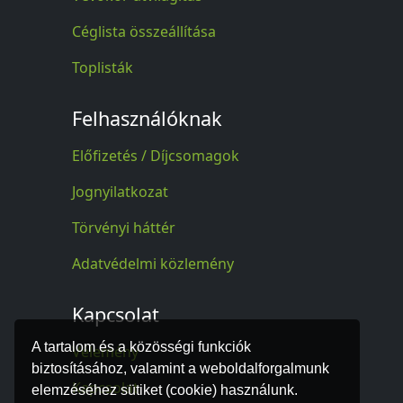
Céglista összeállítása
Toplisták
Felhasználóknak
Előfizetés / Díjcsomagok
Jognyilatkozat
Törvényi háttér
Adatvédelmi közlemény
Kapcsolat
A tartalom és a közösségi funkciók
Vélemény
biztosításához, valamint a weboldalforgalmunk
Kapcsolat
elemzéséhez sütiket (cookie) használunk.