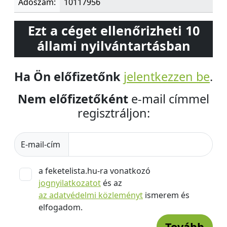
Adószám:
10117956
Ezt a céget ellenőrizheti 10
állami nyilvántartásban
Ha Ön előfizetőnk
jelentkezzen be
.
Nem előfizetőként
e-mail címmel
regisztráljon:
E-mail-cím
a feketelista.hu-ra vonatkozó
jognyilatkozatot
és az
az adatvédelmi közleményt
ismerem és
elfogadom.
Tovább