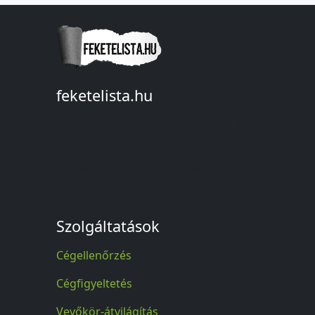
feketelista.hu
© A feketelista.hu-ról nyert bármilyen
információ sajtóbeli nyilvánosságra
hozatalakor a forrás közlése
kötelező!
Szolgáltatások
Cégellenőrzés
Cégfigyeltetés
Vevőkör-átvilágítás