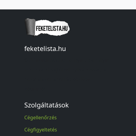
feketelista.hu
© A feketelista.hu-ról nyert bármilyen
információ sajtóbeli nyilvánosságra
hozatalakor a forrás közlése
kötelező!
Szolgáltatások
Cégellenőrzés
Cégfigyeltetés