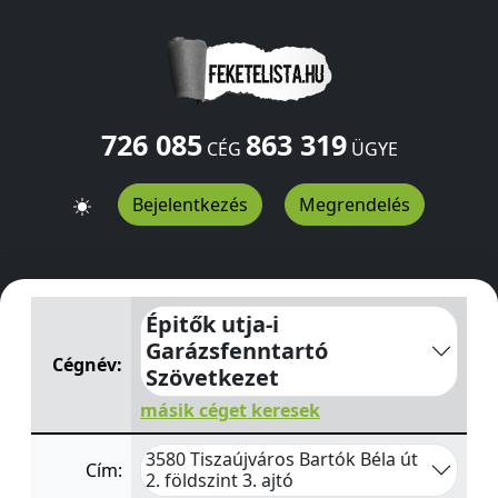
726 085
863 319
CÉG
ÜGYE
Bejelentkezés
Megrendelés
Épitők utja-i Garázsfenntartó Szövetkezet
Bartók Béla út
Épitők utja-i
Garázsfenntartó
Cégnév:
Szövetkezet
másik céget keresek
3580 Tiszaújváros Bartók Béla út
Cím:
2. földszint 3. ajtó