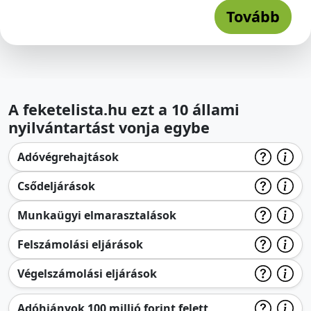
Tovább
A feketelista.hu ezt a 10 állami
nyilvántartást vonja egybe
Adóvégrehajtások
Csődeljárások
Munkaügyi elmarasztalások
Felszámolási eljárások
Végelszámolási eljárások
Adóhiányok 100 millió forint felett