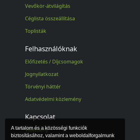
Vevőkör-átvilágítás
Céglista összeállítása
Toplisták
Felhasználóknak
Előfizetés / Díjcsomagok
Jognyilatkozat
Törvényi háttér
Adatvédelmi közlemény
Kapcsolat
A tartalom és a közösségi funkciók
Vélemény
biztosításához, valamint a weboldalforgalmunk